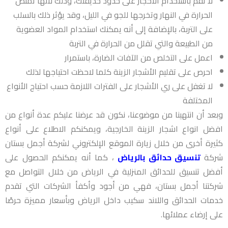
لا تقم باستخدام الأحجار على حدود حديقتك، وذلك لأنها تمتص
الحرارة في النهار وتخرجها للجو في الليل، وقد يؤثر ذلك بالسلب
على التربة، بالإضافة إلى أنه يمكنك استخدام المواد العضوية
من الطبيعة والتي تقلل من الحرارة في التربة
اعمل على التخلص من الآفات الضارة، باستمرار
احرص على تقليم الأشجار الزينة كلما لاحظت احتياجها لذلك
لا تغفل على ري الأشجار على الفترات اللازمة حسب احتياج الأنواع
المختلفة
وبعد أن انتهينا من موضوعنا، نكون قد عرضنا عليكم عدة أنواع من
افضل انواع اشجار الزينة الخارجية، ويمكنكم الاطلاع على أنواع
كثيرة أخرى من خلال زيارة الموقع الإلكتروني لشركة أجمل بستان
شركة
تنسيق حدائق بالرياض
، كما أنه يمكنكم الحصول على
أفضل تنسيق للحدائق المنزلية في الرياض من خلال التواصل مع
شركتنا
أجمل بستان
، فهي من أجود وأكفأ الشركات التي تقدم
خدمات الحدائق واللاند سكيب داخل الرياض وبأسعار مميزة حرصًا
على إرضاء عملائها.