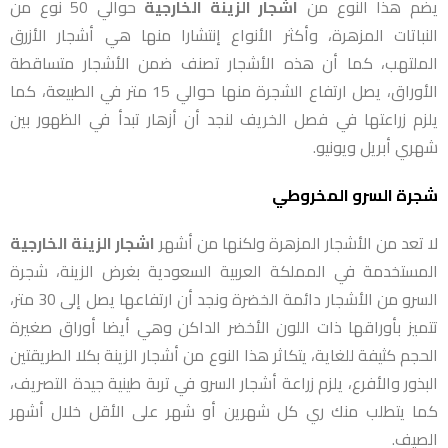
يضم هذا النوع من
اشجار الزينة الخارجية
حوالي 50 نوع من
النباتات المزهرة، وأكثر الأنواع إنتشارا منها هي أشجار الأزرق
الملتهب، كما أن هذه الأشجار تصنف ضمن الأشجار متساقطة
الأوراق، يصل ارتفاع الشجرة منها حوالي 15 متر في الطبيعة، كما
يلزم زراعتها في فصل الخريف لنجد أن أزهار تبدأ في الظهور بين
شهري أبريل ويونيو.
شجرة السرو المخروطي
لا تعد من الأشجار المزهرة ولكنها من أشهر
اشجار الزينة الخارجية
المستخدمة في المملكة العربية السعودية بغرض الزينة، شجرة
السرو من الأشجار دائمة الخضرة ونجد أن ارتفاعها يصل إلى 30 متر،
تتميز بأوراقها ذات اللون الأخضر الداكن وهي أيضا أوراق صغيرة
الحجم كثيفة للغاية، يتكاثر هذا النوع من أشجار الزينة بكلا الطريقتين
البذور والأفرع، يلزم زراعة أشجار السرو في تربة طينية جيدة التصريف،
كما يتطلب منك ري كل شهرين أو شهر على الأقل خلال أشهر
الصيف.