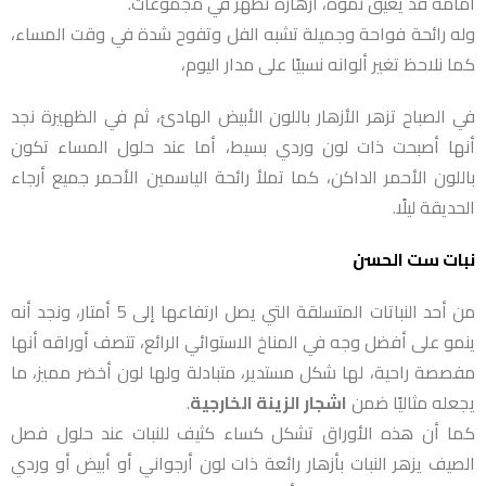
أمامه قد يعيق نموه، أزهاره تظهر في مجموعات.
وله رائحة فواحة وجميلة تشبه الفل وتفوح شدة في وقت المساء،
كما نلاحظ تغير ألوانه نسبيًا على مدار اليوم،
في الصباح تزهر الأزهار باللون الأبيض الهادئ، ثم في الظهيرة نجد
أنها أصبحت ذات لون وردي بسيط، أما عند حلول المساء تكون
باللون الأحمر الداكن، كما تملأ رائحة الياسمين الأحمر جميع أرجاء
الحديقة ليلًا.
نبات ست الحسن
من أحد النباتات المتسلقة التي يصل ارتفاعها إلى 5 أمتار، ونجد أنه
ينمو على أفضل وجه في المناخ الاستوائي الرائع، تتصف أوراقه أنها
مفصصة راحية، لها شكل مستدير، متبادلة ولها لون أخضر مميز، ما
يجعله مثاليًا ضمن
اشجار الزينة الخارجية
.
كما أن هذه الأوراق تشكل كساء كثيف للنبات عند حلول فصل
الصيف يزهر النبات بأزهار رائعة ذات لون أرجواني أو أبيض أو وردي