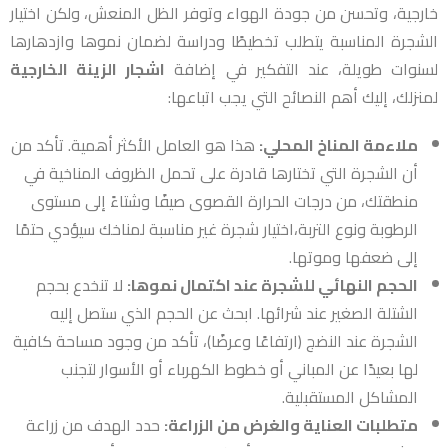
خارجية، وتحسن من جودة الهواء وتوفر الظل المنعش، ولكن اختيار
الشجرة المناسبة يتطلب تخطيطًا ودراسة لضمان نموها وازدهارها
لسنوات طويلة، عند التفكير في إضافة
اشجار الزينة الخارجية
لمنزلك، إليك أهم النصائح التي يجب اتباعها:
ملاءمة المناخ المحلي:
هذا هو العامل الأكثر أهمية. تأكد من
أن الشجرة التي تختارها قادرة على تحمل الظروف المناخية في
منطقتك، من درجات الحرارة القصوى صيفًا وشتاءً إلى مستوى
الرطوبة ونوع التربة،اختيار شجرة غير مناسبة لمناخك سيؤدي حتمًا
إلى ضعفها وموتها.
الحجم النهائي للشجرة عند اكتمال نموها:
لا تنخدع بحجم
الشتلة الصغير عند شرائها. ابحث عن الحجم الذي ستصل إليه
الشجرة عند النضج (ارتفاعًا وعرضًا)، تأكد من وجود مساحة كافية
لها بعيدًا عن المباني أو خطوط الكهرباء أو الأسوار لتجنب
المشاكل المستقبلية.
متطلبات العناية والغرض من الزراعة:
حدد الهدف من زراعة