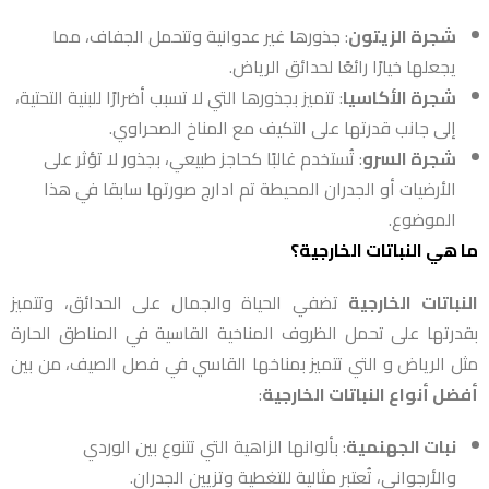
شجرة الزيتون
: جذورها غير عدوانية وتتحمل الجفاف، مما
يجعلها خيارًا رائعًا لحدائق الرياض.
شجرة الأكاسيا
: تتميز بجذورها التي لا تسبب أضرارًا للبنية التحتية،
إلى جانب قدرتها على التكيف مع المناخ الصحراوي.
شجرة السرو
: تُستخدم غالبًا كحاجز طبيعي، بجذور لا تؤثر على
الأرضيات أو الجدران المحيطة تم ادارج صورتها سابقا في هذا
الموضوع.
ما هي النباتات الخارجية؟
النباتات الخارجية
تضفي الحياة والجمال على الحدائق، وتتميز
بقدرتها على تحمل الظروف المناخية القاسية في المناطق الحارة
مثل الرياض و التي تتميز بمناخها القاسي في فصل الصيف، من بين
أفضل أنواع النباتات الخارجية
:
نبات الجهنمية
: بألوانها الزاهية التي تتنوع بين الوردي
والأرجواني، تُعتبر مثالية للتغطية وتزيين الجدران.