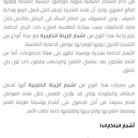
من أكثر الأشجار المزهرة شهرة بأوراقها الريشية المركبة ولونها
الرائع المبهج، ونجد أن هذه الشجرة تزدهر خلال فصل الربيع وبداية
الصيف ، ومن المعروف عن المناخ السائد في الرياض بالأخص خلال
فترة الثمانينيات بسبب سيادة الطقسة السيء ذات الرياح الجافة،
يلزم زراعة هذا النوع من
اشجار الزينة الخارجية
مع عدة أنواع من
الأشجار الأخرى حولها لتوفر لها عوامل الحماية المناسبة.
الأزهار الخاصة بشجرة بونسيانا تظهر على هيئة مجموعات، أما عن
الثمار فتتكون بعد عمليتي التلقيح والإخصاب وتكون ذات لون بني
غامق.
من مميزات هذا النوع من
اشجار الزينة الخارجية
أنها تتحمل
الجفاف والملوحة ولكن قد يؤدي التعرض لمثل هذه العوامل
لقصر عمرها، من أجل الحصول على أشجار بونسيانا طويلة العمر
ومميزة اهتم بها وقم بريها وتقليمها كلما تطلب الأمر.
أشجار الجاكاراندا