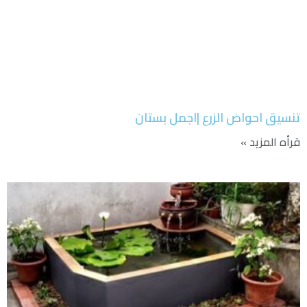
تنسيق احواض الزرع |اجمل بستان
قرأه المزيد »