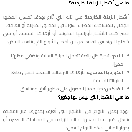
ما هي أشجار الزينة الخارجية؟
أشجار الزينة الخارجية
هي تلك التي تُزرع بهدف تحسين المظهر
الجمالي للمساحات الخضراء، سواء في الحدائق المنزلية أو العامة.
تتميز هذه الأشجار بأوراقها الملونة، أو أزهارها الجميلة، أو حتى
شكلها الهندسي الفريد، من بين أفضل الأنواع التي تناسب الرياض:
النيم
: شجرة ظل رائعة تتحمل الحرارة العالية وتضفي مظهرًا
مميزًا.
الكورديا القرمزية
: بأزهارها البرتقالية البديعة، تضفي طابعًا
استوائيًا للحديقة.
الفيكس
: خيار ممتاز للحصول على مظهر أنيق ومتناسق.
ما هي الأشجار التي ليس لها جذور؟
توجد بعض الأنواع من الأشجار التي تُعرف بجذورها غير الممتدة
بشكل كبير، مما يجعلها مثالية للزراعة في المساحات الصغيرة أو
بجوار المباني. هذه الأنواع تشمل: