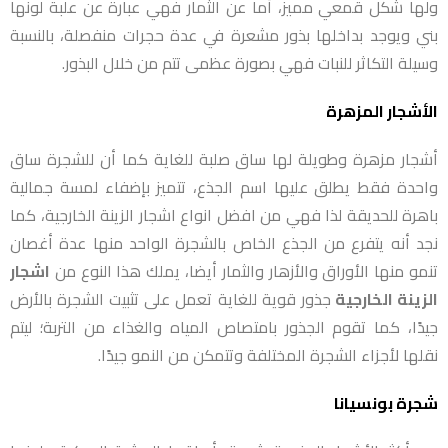
ولها شكل قمعي مميز، أما عن الثمار فهي عبارة عن علبة لونها
بني ويوجد بداخلها بذور مشعرة في عدة حجرات منفصلة، بالنسبة
وسيلة التكاثر للنبات فهي بصورة عظمى تتم من خلال البذور.
الأشجار المزهرة
أشجار مزهرة وطويلة لها ساق صلبة للغاية كما أن للشجرة ساق
واحدة فقط يطلق عليها اسم الجذع، تتميز بإضفاء لمسة جمالية
باهرة للحديقة لذا فهي من افضل انواع اشجار الزينة الخارجية، كما
نجد أنه يتفرع من الجذع الخاص بالشجرة الواحد منها عدة أغصان
تنمو منها الأوراق والأزهار والثمار أيضا، يملك هذا النوع من
اشجار
الزينة الخارجية
جذور قوية للغاية تعمل على تثبيت الشجرة بالأرض
جيدًا، كما تقوم الجذور بامتصاص المياه والغذاء من التربة؛ ليتم
نقلها لأجزاء الشجرة المختلفة وتتمكن من النمو جيدًا.
شجرة بونسيانا