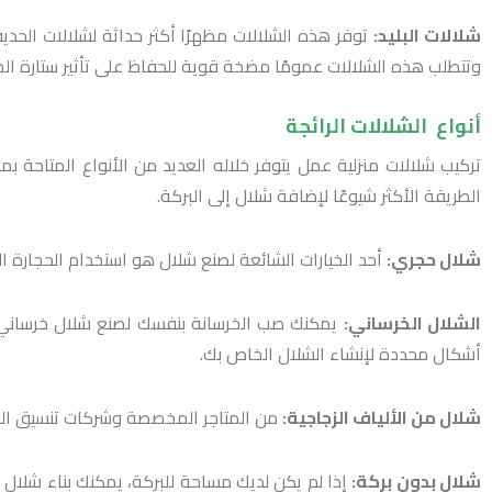
شلالات البليد:
توفر هذه الشلالات مظهرًا أكثر حداثة لشلالات الحديق
وتتطلب هذه الشلالات عمومًا مضخة قوية للحفاظ على تأثير ستارة الم
أنواع الشلالات الرائجة
تركيب شلالات منزلية عمل يتوفر خلاله العديد من الأنواع المتاحة ب
الطريقة الأكثر شيوعًا لإضافة شلال إلى البركة.
شلال حجري:
أحد الخيارات الشائعة لصنع شلال هو استخدام الحجارة الطبي
الشلال الخرساني:
يمكنك صب الخرسانة بنفسك لصنع شلال خرساني يب
أشكال محددة لإنشاء الشلال الخاص بك.
شلال من الألياف الزجاجية:
من المتاجر المخصصة وشركات تنسيق الحدا
شلال بدون بركة:
إذا لم يكن لديك مساحة للبركة، يمكنك بناء شلال ب