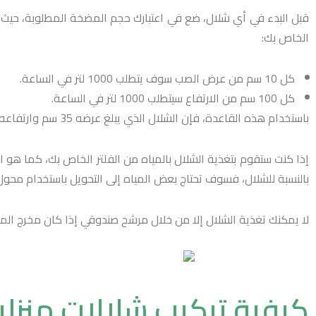
قبل البدء في أي شلال، ضع في اعتبارك حجم المضخة المطلوبة، حيث أن
الخاص بك:
كل 10 سم من عرض الصب سوف يتطلب 1000 لتر في الساعة.
كل 100 سم من الارتفاع سيتطلب 1000 لتر في الساعة.
باستخدام هذه القاعدة، فإن الشلال الذي يبلغ عرضه 35 سم وارتفاعه 1 متر سيتطلب معدل تدفق يبلغ 4500 لتر في الساعة .
إذا كنت ستقوم بتغذية الشلال بالمياه من الفلتر الخاص بك، كما هو ا
بالنسبة للشلال، فسوف تحتاج بعض المياه إلى التحويل باستخدام محول “Y” ، سيتم تركيب هذه المحولات على مخرج الفلتر، حيث يذهب تدفق واحد من الماء إلى الشلال والآخر يعود مباشرة إلى ا
لا يمكنك تغذية الشلال إلا من خلال مرشح صندوقي إذا كان مخرج ال
كيفية تركيب شلالات منزلي