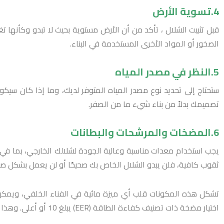
4.تسوية الأرض
قبل تثبيت الشلال ، تأكد من أن الأرض مستوية بحيث لا تبدو وكأنها
الصخور أو المواد الأخرى المستخدمة في البناء.
5.النظر في مصدر المياه
ستحتاج إلى تحديد نوع مصدر المياه المتوفر لديك، وما إذا كان سيك
تصميمك بدلاً من بناء شيء ما من الصفر.
6.المضخات والمرشحات والبطانات
يجب استخدام معدات مناسبة وعالية الجودة لشلالك الخارجي، بما في ذ
ثقوب كافية، فلن يبدو الشلال الخاص بك صحيحًا أو لن يعمل بشكل صح
تشكل هذه المكونات قلب أي ميزة مائية في الفناء الخلفي، ويمكن
اختيار مضخة ذات تصنيف كفاءة الطاقة (EER) يبلغ 10 أو أعلى. وهذا يعني أنها لن تستهلك الكثير من الكهرباء بينما تستمر في إنتاج تدفق مياه كافٍ لملء البركة أو حوض الشلال بسرعة كافية.