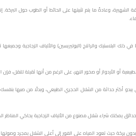
ة الشهيرة، وعادةً ما يتم تثبيتها على الحائط أو الطوب حول البركة. إ
اء.
ما في ذلك البلاستيك والراتنج (البوليريسين) والألياف الزجاجية وجمي
عية أو الأردواز أو صخور النهر، على الرغم من أنها ثقيلة للنقل، فإن الح
دو أكثر حداثة من الشلال الحجري الطبيعي، وبدلًا من صبها بنفسك 
ئق يمكنك شراء شلال مصنوع من الألياف الزجاجية يحاكي المناظر الطب
دون بركة حيث تعود المياه على الفور إلى أعلى الشلال بمجرد وصولها إ