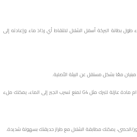
طول بطانة البركة أسفل الشلال لالتقاط أي رذاذ ماء وإعادته إلى
مبنيان معًا بشكل مستقل عن البيئة الأصلية.
يمكن إخفاء البطانة بالصخور والصخور والحصى، أما الأكبر منها فقد تحتاج إلى صب الخرسانة في مكانها، ومن المهم طلاء الخرسانة باستخدام مادة عازلة للبرك مثل G4 لمنع تسرب الجير إلى الماء، يمكنك ملء
خور/الحصى، يمكنك مطابقة الشلال مع طراز حديقتك بسهولة شديدة.