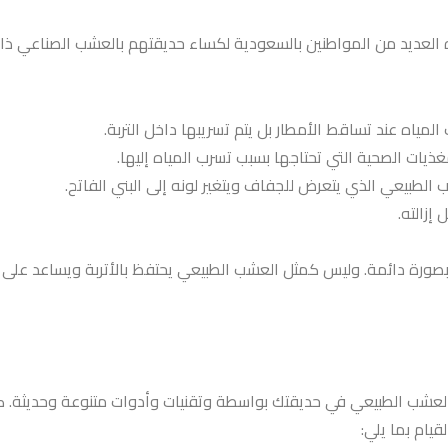
العديد من المواطنين بالسعودية لكساء حديقتهم بالعشب الصناعي ذات ا
لمياه عند تساقط الأمطار بل يتم تسريبها داخل التربة.
ذيات الصحية التي تحتاجها بسبب تسرب المياه إليها.
 الطبيعي الذي يتعرض للجفاف ويتغير لونه إلى البني الفاتح.
زالته.
ورة دائمة. وليس كمثل العشب الطبيعي يحتفظ بالأتربة ويساعد على ان
ار العشب الطبيعي في حديقتك بواسطة وتقنيات وأدوات متنوعة وحديثة. 
يام بما يلي: