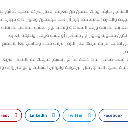
شب الصناعي سابقًا. وذلك لتتمكن من معرفة أفضل شركة تصميم حدائق 
دة والخبرة العالية. كما يلزم أن تضم مهندسين وفنيين ذات مهارة عال
معاينة الحديقة ورفع المساحات وتحديد نوع العشب المناسب لحديقتك 
يث تكون مستوية وبدون أي حشائش أو عشب طبيعي ونظيفة للغاية.
 لفائف. ثم يتم فردها على الأرض بترتيب محدد ومناسب تبعًا للتصميم
رض.
ق عشب صناعي. فإذا كنعت تبدأ في تنسيق حديقتك قم بالاتصال سريعًا
تنسيق الحدائق مثل البرجولات والواتير، الشلالات والنوافير زراعة وترك
erest
LinkedIn
Twitter
Facebook