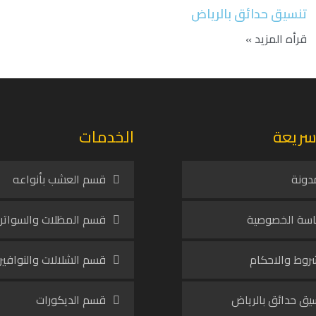
تنسيق حدائق بالرياض
قرأه المزيد »
سريعة
الخدمات
دونة
قسم العشب بأنواعه
سة الخصوصية
قسم المظلات والسواتر
روط والاحكام
قسم الشلالات والنوافير
يق حدائق بالرياض
قسم الديكورات