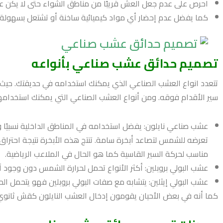
احرص على عدم جعل العش قريبًا من مناطق الشواء حتى لا يكن ع
كما يفضل عدم إحضار أي مواد كيميائية ساخنة أو تشتعل بسهولة ب
تصميم حدائق عشب صناعي بأنواعه
تتعدد انواع العشب الصناعي الذي يمكنك استخدامه في حديقتك. حيث
سير الأقدام فوقه. ومن أنواع العشب الصناعي التي يمكنك استخدامها
عشب صناعي نايلون: يفضل استخدامه في المناطق الداخلية نسبيًا 
تعرضه للشمس لتصاعد أبخرة سامة. تنتج هذه الأبخرة نتيجة احتراق م
مناسب لحركة السير القاسية كما هو الحال في الملاعب الرياضية.
عشب البولي بروبلين: أكثر الأنواع تحمل لحرارة الشمس دون وجود آثا
عشب البولي إيثلين: يتشابه مع صفات البولي بروبلين فهو يتحمل الح
كما أنه في بعض الأحيان يقومون إدخال العشب النايلون كقش ثانوي إل