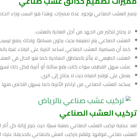
مميزات تصميم حدائق عشب صناعي
يتميز العشب الصناعي بوجود عدة مميزات. وهذا هو السبب وراء اتجاه 
لا يحتاج للكثير من الجهد من أجل العناية بالعشب.
العشب الصناعي يتم تصنيعه بحيث يكون مساميًا. ولذلك يمنع ترسيب ا
كما أن مسامية العشب الصناعي تساعد التربة على البقاء غنية بالمغ
العشب الطبيعي لا يتأثر بالمناطق المناخية كما هو الحال في العشب
عشب سهل التنظيف سواء كانت بقع سائلة أو أتربة فكل ذلك تسهل إ
يعمل على توفير المياه حيث لا يحتاج إلى الري.
يساعد العشب الصناعي من تراكم الأتربة كما يسهل التخلص منها بص
تركيب العشب الصناعي
تعد عملية تركيب العشب الصناعي صعبة نسبيًا. حيث يلزم إزالة كل أث
العشب صناعي فوقها. ولتقم بتركيب العش بالصناعي بالحديقة عليك الق