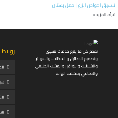
تنسيق احواض الزرع |اجمل بستان
قرأه المزيد »
روابط 
نقدم كل ما يلزم خدمات تنسيق
وتصميم الحدائق و المظلات والسواتر
والشلالات والنوافير والعشب الطبيعي
الم
والصناعي بمختلف الوانة
سيا
الش
تنس