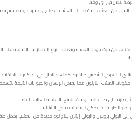
رضة للضرر في أي وقت.
القرب من العشب. حيث نجد ان العشب الصناعي بمجرد حرقه يقوم بتصعيد
 تختلف من حيث جودة العشب ويعتمد النوع المختار في الحديقة على ا
:
والتي لا تتعرض للشمس مباشرة. كما هو الحال في الديكورات الداخلية 
كونات العشب النايلون مما يعرض الإنسان والحيوانات الأليفة للتسمم. و
ر ضارة على صحة المخلوقات. يتمتع بالنفاذية العالية للماء.
رارة والرطوبة. لذا يمكن استخدامه حول الشلالات
ى البولي بروبلين والبولي إيثلين لينتج نوع جديدة من العشب يحمل صف