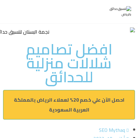
افضل تصاميم
شلالات منزلية
للحدائق
احصل الآن علي خصم 20% لعملاء الرياض بالمملكة
العربية السعودية
SEO Mythaq