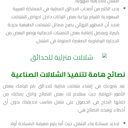
الشلال بالحديقة للتهوية.
يحب الكثير من أصحاب الحدائق المنزلية في المملكة العربية
السعودية القيام بزراعة بعض النباتات داخل احواض الشلالات.
فنجد أن المظهر النهائي يصبح مماثل للشلالات الطبيعية بدرجة
كبيرة. ويفضل إضافة بعض اللمسات الجمالية بوضع البعض من
الحجارة البيضاوية الصغيرة الملونة في الشلال.
نصائح هامة لتنفيذ الشلالات الصناعية
عند شروعك في إنشاء شلالات منزلية للحدائق يلم قيامك ببعض
الأمور الهامة. حيث سنقدم لك بعض النصائح والتي يمكنك من
خلالها النجاح في الحصول على شلال مناسب لحديقتك بدون أي
أخطاء. وهذه النصائح هي:
تحديد مساحة بناء الشلال:
حيث أنه يلزم معرفة المساحة أولا