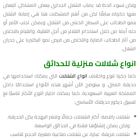
ولكن لسوء الحظ قد يصاب الشلال الجداري ببعض المشاكل. البعض
منها ذكرناه سابقًا لكن من أهم المشكلات هنا هي إصابة الشلال
بنمو الطحالب على السطح الخشن من الشلال. ويمكن تجنب الأمر أو
حله أيضا من خلال استخدام الفلاتر من أجل التنقية. والقيام بالتخلص
من آثار الطحالب الضارة والتخلص من فرص نمو البكتيريا على جدران
الشلال.
انواع شلالات منزلية للحدائق
كما ذكرنا تنوع واختلاف
انواع الشلالات
التي يمكنك استخدامها في
حديقة المنزل. و سنوضح الأن أشهر هذه الأنواع استخدامًا داخل
المملكة العربية السعودية. كما يمكنك اختيار النوع الأكثر تناسبًا نع
تنسيق ديكور حديقتك الأساسي:
شلالات راقصة: أكثر الشلالات جمالًا وتنشر البهجة بكل الحديقة.
ولكن يمكن إنشاؤها فقط في الحدائق الواسعة.
شلالات مزيفة: عبارة عن شلالات صناعية صغيرة الحجم تتناسب