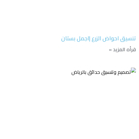
تنسيق احواض الزرع |اجمل بستان
قرأه المزيد »