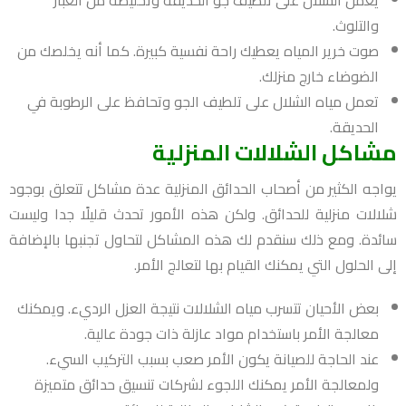
يعمل الشلال على تلطيف جو الحديقة وتخليصه من الغبار
والتلوث.
صوت خرير المياه يعطيك راحة نفسية كبيرة. كما أنه يخلصك من
الضوضاء خارج منزلك.
تعمل مياه الشلال على تلطيف الجو وتحافظ على الرطوبة في
الحديقة.
مشاكل الشلالات المنزلية
يواجه الكثير من أصحاب الحدائق المنزلية عدة مشاكل تتعلق بوجود
شلالات منزلية للحدائق. ولكن هذه الأمور تحدث قليلًا جدا وليست
سائدة. ومع ذلك سنقدم لك هذه المشاكل لتحاول تجنبها بالإضافة
إلى الحلول التي يمكنك القيام بها لتعالج الأمر.
بعض الأحيان تتسرب مياه الشلالات نتيجة العزل الرديء. ويمكنك
معالجة الأمر باستخدام مواد عازلة ذات جودة عالية.
عند الحاجة للصيانة يكون الأمر صعب بسبب التركيب السيء.
ولمعالجة الأمر يمكنك اللجوء لشركات تنسيق حدائق متميزة