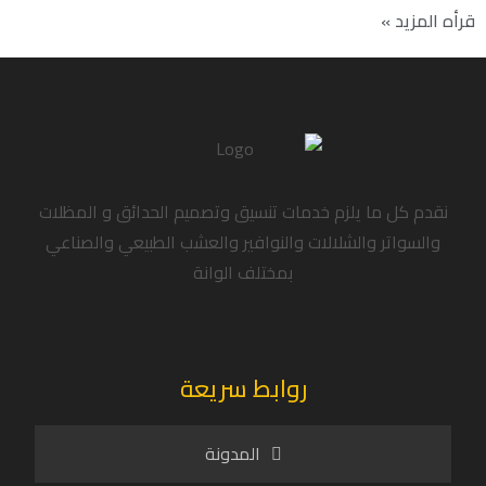
قرأه المزيد »
نقدم كل ما يلزم خدمات تنسيق وتصميم الحدائق و المظلات
والسواتر والشلالات والنوافير والعشب الطبيعي والصناعي
بمختلف الوانة
روابط سريعة
المدونة