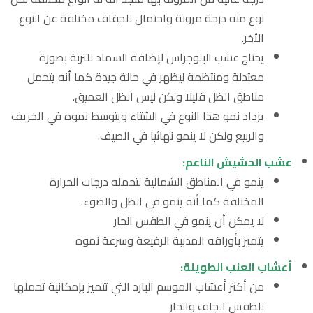
نوع منه درجة مرونة واحتمال للجفاف مختلفة عن النوع
الأخر.
يحتاج عشب البلوجراس لإضافة السماد للتربة بصورة
معتدلة ومنتظمة ليظهر في حالة جيدة كما أنه يتحمل
مناطق الظل قليلا ولكن ليس الظل العميق.
يزداد نمو هذا النوع في الشتاء ويتوسط نموه في الخريف
والربيع ولكن لا ينمو نهائيا في الصيف.
عشب الحشيش الناعم:
ينمو في المناطق الشمالية لتحمله درجات الحرارة
المختلفة كما أنه ينمو في الظل والضوء.
لا يمكن أن ينمو في الطقس الحار
يتميز بأوراقه المدببة الرفيعة وسرعة نموه
أعشاب العنب الطويلة:
من أكثر أعشاب الموسم البارد التي تتميز بإمكانية تحملها
للطقس الجاف والحار