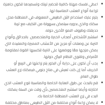
اعطي نفسك مهلة كافية لتحضير تربتك وتسميدها لتكون جاهزة
لزراعة أنواع العشب المناسبة لها.
يلزم عليك استخدام الثيل الطبيعي المعروف في المنطقة محل
سكنك والذي بدوره سيتمكن بسهولة من التكيف مع تربة
حديقتك وظروف النمو الأخرى حوله.
استشير الأشخاص أصحاب الخبرة والمتخصصين بالحدائق وأنواع
التربة عن وصفات أو مزيج من الأعشاب المميزة والمفيدة التي
يمكن مزجها معًا ووضعها على التربة لتكسبها القوة لمقاومة
الأمراض وتقوي النظام البيئي حولها.
يجب أن تكون على دراية أن البذور يتم زراعتها في الربيع أو
الخريف أما إن كنت تعيش في مناخ جنوبي فيمكنك زرع العشب
طوال العام.
قم بالبحث عن طرق العناية الخاصة والمناسبة لنوع العشب الذي
اختارته وأيضا استشير المتخصصين بأي وقت من السنة يمكنك
البدء في زرع العشب المنطقة الخاصة بك.
لا يمكن زراعة أنواع مختلفة من الثيل الطبيعي بمناطق مختلفة