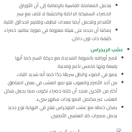
يتحمل المعاملة القاسية بالإضافة إلى أن الأوراق
الخضراء السميكة الداكنة والخشنة لا تتلف مع سير
الأقدام وتتحمل أيضا معدات تنظيف وتقليم الحدائق الآلية.
يمكننا أن نجده على هيئة معزولة في صورة عناقيد خضراء
كثيفة ذات لون داكن.
عشب الريجراس:
تتميز أوراقه بالمرونة الشديدة مع حركة السير كما أنها
رفيعة ولها ملمس ناعم ومدببة
ينمو في الضوء والظل سريعًا جدًا كما أنه شديد الثبات.
من أحد الأضرار والعيوب هو نمو العشب في بعض المناطق
أكثر من الأخرى فنجد أن كتلة خضراء تكونت مما يجعل شكل
العشب غير مكتمل النمو وذات مظهر سيء.
يمكن خلطه مع عشب البلوجراس لينتج في النهاية نوع جديد
يحمل مميزات كلا العشبين الأصليين.