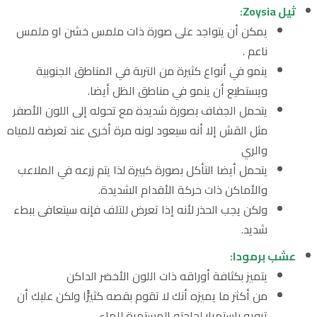
ثيل Zoysia:
يمكن أن يتواجد على صورة ذات ملمس خشن او ملمس
ناعم .
ينمو في أنواع كثيرة من التربة في المناطق الجنوبية
ويستطيع أن ينمو في مناطق الظل أيضا.
يتحمل الجفاف بصورة شديدة مع تحوله إلى اللون الأصفر
مثل القش إلا أنه سيعود لونه مرة أخرى عند تعرضه للمياه
والري
يتحمل أيضا التأكل بصورة كبيرة لذا يتم زرعه في الملاعب
والأماكن ذات حركة الأقدام الشديدة.
ولكن يجب الحذر لأنه إذا تعرض للتلف فإنه سيتعافى ببطء
شديد.
عشب برمودا:
يتميز بكثافة أوراقه ذات اللون الأخضر الداكن
من أكثر ما يميزه أنك لا تقوم بقصه كثيرًًا ولكن عليك أن
ترويه باستمرار لحاجته المستمرة للماء.