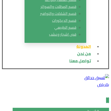
قسم المظلات والسواتر
قسم الشلالات والنوافير
قسم الديكورات
قسم الطبيعي
قص اشجار وعشب
المدونة
من نحن
تواصل معنا