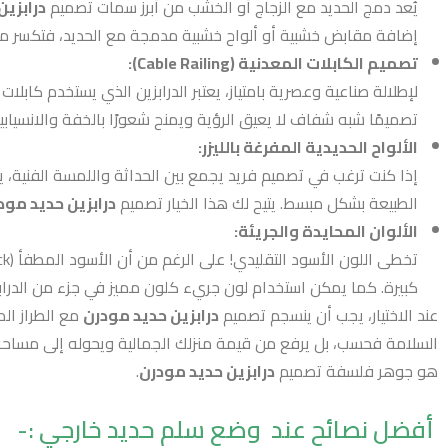
يُعد دمج الحديد مع الزجاج أو الخشب من أبرز سمات تصميم
درابزين
إضافة مقابض خشبية أو ألواح خشبية مدمجة مع الحديد، فتكسر م
تصميم الكابلات المعدنية (Cable Railing):
لإطلالة صناعية وعصرية بامتياز، يعتبر الدرابزين الذي يستخدم كابلات
تصميمًا شبه شفاف لا يعيق الرؤية ويمنح شعورًا بالخفة والانسيابية
الألواح الحديدية المفرغة بالليزر:
إذا كنت ترغب في تصميم فريد يجمع بين الحداثة واللمسة الفنية، ي
الطبيعة بشكل مبسط. يتيح لك هذا الخيار تصميم
درابزين حديد مود
الألوان المحايدة والجريئة:
كبيرة. كما يمكن استخدام لون جريء كلون مميز في جزء من الدراب
عند الاختيار، يجب أن ينسجم تصميم
درابزين حديد مودرن
مع الطراز ال
السلامة فحسب، بل يرفع من قيمة منزلك الجمالية ويحوله إلى مساحة ت
هو جوهر فلسفة تصميم
درابزين حديد مودرن
.
أفضل نصائح عند وضع سلم حديد خارجي :-