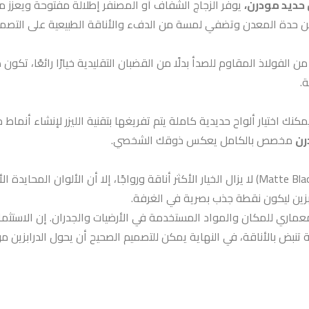
 حديد مودرن،
يوفر الزجاج الشفاف أو المصنفر إطلالة مفتوحة ويعزز من
ن حدة المعدن وتضفي لمسة من الدفء والأناقة الطبيعية على التصمي
 من الفولاذ المقاوم للصدأ بدلًا من القضبان التقليدية خيارًا رائعًا، ت
.
مكنك اختيار ألواح حديدية كاملة يتم تفريغها بتقنية الليزر لإنشاء أ
رن
مخصص بالكامل يعكس ذوقك الشخصي.
زين ليكون نقطة جذب بصرية في الغرفة.
معماري للمكان والمواد المستخدمة في الأرضيات والجدران. إن الاستثم
نبض بالأناقة، في النهاية يمكن للتصميم الصحيح أن يحول الدرابزين 