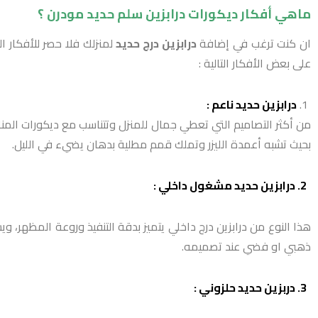
ماهي أفكار ديكورات درابزين سلم حديد مودرن ؟
ان كنت ترغب في إضافة
درابزين درج حديد
لمنزلك فلا حصر للأفكار 
على بعض الأفكار التالية :
درابزين حديد ناعم :
من أكثر التصاميم التي تعطي جمال للمنزل وتتناسب مع ديكورات المنا
بحيث تشبه أعمدة الليزر وتملك قمم مطلية بدهان يضيء في الليل.
2. درابزين حديد مشغول داخلي :
هذا النوع من درابزين درج داخلي يتميز بدقة التنفيذ وروعة المظهر،
ذهبي او فضي عند تصميمه.
3. دربزين حديد حلزوني :