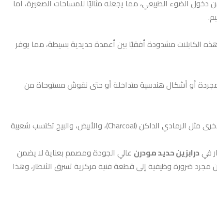
 دخول الضوء الطبيعي، مما يجعله مثاليًا للمساحات الصغيرة، أما
م.
كون هذه الكابلات مشدودة أفقيًا بين أعمدة حديدية بسيطة، مما يوفر
نماط مجردة أو أشكال هندسية متداخلة أو حتى نقوش مستوحاة من
تخطى اللون الأسود التقليدي! على الرغم من أن الأسود المطفأ (Matte Black) لا يزال الخيار الأكثر أناقة ورواجًا، إلا أن الألوان المحايدة الأخرى مثل الرمادي الداكن (Charcoal)، والأبيض، والبيج تكتسب شعبية
ار في
درابزين حديد مودرن
عالي الجودة ومصمم بعناية لا يضمن
من مجرد ضرورة وظيفية إلى قطعة فنية مركزية تسرق الأنظار، وهذا