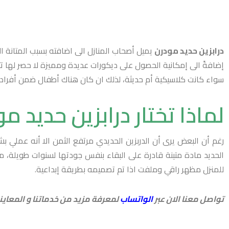
درابزين حديد مودرن
يميل أصحاب المنازل الى اضافته بسبب المتانة الع
إضافةً الى إمكانية الحصول على ديكورات عديدة ومميزة لا حصر لها تت
سواء كانت كلاسيكية أم حديثة، لذلك ان كان هناك أطفال ضمن أفراد الأ
لماذا تختار درابزين حديد مو
رغم أن البعض يرى أن الدربزين الحديدي مرتفع الثمن الا أنه عملي بش
الحديد مادة متينة قادرة على البقاء بنفس جودتها لسنوات طويلة، م
للمنزل مظهر راقي وملفت اذا تم تصميمه بطريقة إبداعية.
تواصل معنا الان عبر
الواتساب
لمعرفة مزيد من خدماتنا و المعاينة 