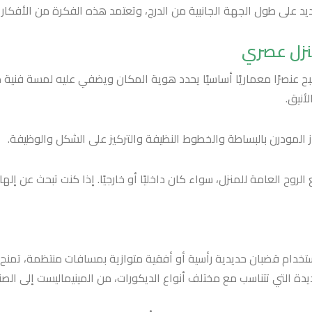
 على طول الجهة الجانبية من الدرج، وتعتمد هذه الفكرة من الأفكار ا
منزل عصري
صبح عنصرًا معماريًا أساسيًا يحدد هوية المكان ويضفي عليه لمسة فنية 
أنيق.
ز المودرن بالبساطة والخطوط النظيفة والتركيز على الشكل والوظيفة.
الروح العامة للمنزل، سواء كان داخليًا أو خارجيًا. إذا كنت تبحث عن إل
ى استخدام قضبان حديدية رأسية أو أفقية متوازية بمسافات منتظمة، تمنح
ديدة التي تتناسب مع مختلف أنواع الديكورات، من المينيماليست إلى الصن