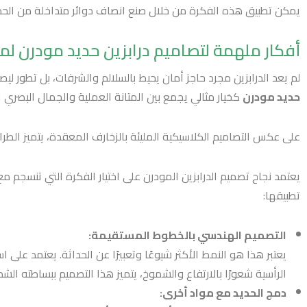
يمكن تطبيق هذه الفكرة من خلال صنع انصاف دوائر متداخلة من الحديد
أفكار ملهمة لتصاميم درابزين حديد مودرن ل
لم يعد الدرابزين مجرد حاجز أمان يحيط بالسلالم والشرفات، بل تطور لي
حديد مودرن
كخيار مثالي يجمع بين المتانة العملية والجمال البصري ال
على عكس التصاميم الكلاسيكية المليئة بالزخارف المعقدة، يتميز الطرا
يعتمد نجاح تصميم الدرابزين المودرن على اختيار الفكرة التي تنسجم مع 
تطبيقها:
التصميم الهندسي بالخطوط المستقيمة:
يعتبر هذا هو النمط الأكثر شيوعًا وتعبيرًا عن الحداثة. يعتمد عل
الرأسية شعورًا بالارتفاع والشموخ، يتميز هذا التصميم ببساطته الش
دمج الحديد مع مواد أخرى: