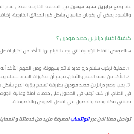
عند وضع
درابزين حديد مودرن
في الحديقة الخارجية يفضل عدم المبا
والأسود يمكن أن يكونان مناسبان بشكل كبير للحدائق الخارجية، إضافة
كيفية اختيار درابزين حديد مودرن ؟
هناك بعض النقاط الرئيسية التي يجب القيام بها للتأكد من اختيار افضل 
عملية تركيب سلالم درج حديد لا تتم بسهولة، ومن المهم التأكد أن
التأكد من نسبة الدعم والأمان، فرغم أن ديكورات الحديد جميلة وعد
يجب وضع
درابزين حديد مودرن
بطريقة تسمح برؤية الدرج بشكل ك
في الختام، ان كنت ترغب في الحصول على خدمات آمنة وعالية الجود
بمنقتي مكة وجدة والحصول علي افضل العروض والخصومات.
تواصل معنا الان عبر
الواتساب
لمعرفة مزيد من خدماتنا و المعاينة 