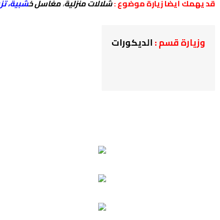
قد يهمك أيضا زيارة موضوع :
شلالات منزلية
،
مغاسل خ
شبية
،
تز
وزيارة قسم :
الديكورات