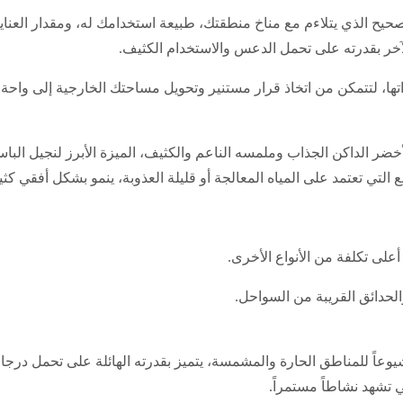
حيح الذي يتلاءم مع مناخ منطقتك، طبيعة استخدامك له، ومقدار العناي
لآخر بقدرته على تحمل الدعس والاستخدام الكثيف.
زاتها، لتتمكن من اتخاذ قرار مستنير وتحويل مساحتك الخارجية إلى واح
 الأخضر الداكن الجذاب وملمسه الناعم والكثيف، الميزة الأبرز لنجيل الب
التي تعتمد على المياه المعالجة أو قليلة العذوبة، ينمو بشكل أفقي كثيف 
لى تكلفة من الأنواع الأخرى.
لحدائق القريبة من السواحل.
تيفواي 419” المحسّنة، الخيار الأكثر شيوعاً للمناطق الحارة والمشمسة، يتميز بقدرته الها
ي تشهد نشاطاً مستمراً.