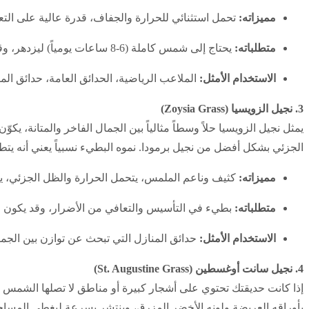
مميزاته:
تحمل استثنائي للحرارة والجفاف، قدرة عالية على التع
متطلباته:
يحتاج إلى شمس كاملة (6-8 ساعات يومياً) ليزدهر، وقد يدخل في مرحلة سكون ويتحول لونه إلى البني في الشتاء البارد.
الاستخدام الأمثل:
الملاعب الرياضية، الحدائق العامة، حدائق الم
3. نجيل الزويسيا (Zoysia Grass)
يمثل نجيل الزويسيا حلاً وسطاً مثالياً بين الجمال الفاخر والمتانة، يك
الجزئي بشكل أفضل من نجيل برمودا. نموه البطيء نسبياً يعني أنه يتط
مميزاته:
كثيف وناعم الملمس، يتحمل الحرارة والظل الجزئي، ي
متطلباته:
بطيء في التأسيس والتعافي من الأضرار، وقد يكون ح
الاستخدام الأمثل:
حدائق المنازل التي تبحث عن توازن بين الجمال
4. نجيل سانت أوغسطين (St. Augustine Grass)
إذا كانت حديقتك تحتوي على أشجار كبيرة أو مناطق لا تصلها الشمس ب
بأوراقه العريضة ولونه الأخضر المزرق، وينتشر بسرعة ليغطي المساح