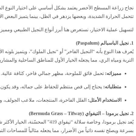
نجاح زراعة المسطح الأخضر يعتمد بشكل أساسي على اختيار النوع الص
تتحمل الحرارة الشديدة، وبعضها يزدهر في الظل، بينما يتميز البعض ا
لتسهيل عملية الاختيار، نستعرض هنا أبرز أنواع النجيل الطبيعي وممي
1. نجيل الباسبالم (Paspalum)
يُعرف هذا النوع بأنه “النجيل الفاخر” أو “نجيل الملوك”، ويتميز بلونه
التربة ومياه الري، مما يجعله الخيار الأول للمناطق الساحلية والمشاريع 
مميزاته:
تحمل فائق للملوحة، مظهر جمالي فاخر، كثافة عالية.
متطلباته:
يحتاج إلى قص منتظم للحفاظ على جماله، وقد يكون أع
الاستخدام الأمثل:
الفلل الفاخرة، المنتجعات، ملاعب الجولف، وا
2. نجيل برمودا – التيفواي (Bermuda Grass – Tifway)
يُعد نجيل برمودا، وخاصة سلالة “
بسرعة ويصلح نفسه ذاتياً من الأضرار، مما يجعله مثالياً للمساحات الت