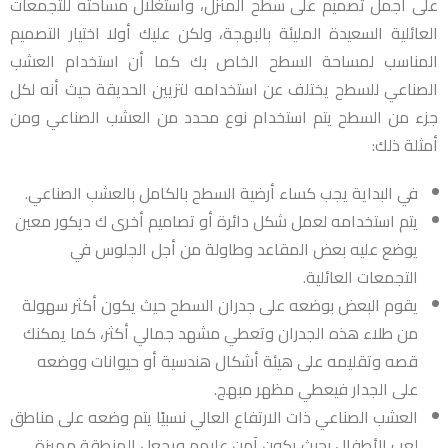
على أجمل تصميم على سطح المنزل، واستغلال مساحته للتجمعات
العائلية السعيدة المليئة بالبهجة، ولكن عليك أولا اختيار التصميم
المناسب لمساحة السطح الخاص بك كما أن استخدام العشب
الصناعي للسطح يختلف عن استخدامه لتزيين الحديقة حيث أنه لكل
جزء من السطح يتم استخدام نوع محدد من العشب الصناعي ومن
أمثلة ذلك:
في البداية يجب كساء أرضية السطح بالكامل بالعشب الصناعي.
يتم استخدامه لعمل شكل دائرة أو تصاميم أخرى ك ديكور معين
يوضع عليه بعض المقاعد وطاولة من أجل الجلوس في
التجمعات العائلية.
يقوم البعض بوضعه على جدران السطح حيث يكون أكثر سهولة
من طلاء هذه الجدران وتعطي مشهد جمالي أكثر، كما يمكنك
قصه وتقليمه على هيئة أشكال هندسية أو حيوانات ووضعه
على الجدار فيعطي مظهر مبهج.
العشب الصناعي ذات الارتفاع العالي نسبيًا يتم وضعه على مناطق
لعب الأطفال بحيث يكون آمن عليهم ويجعل المنطقة مميزة