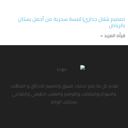
تصميم شلال جداري| لمسة سحرية من أجمل بستان
بالرياض
قرأه المزيد »
نقدم كل ما يلزم خدمات تنسيق وتصميم الحدائق و المظلات
والسواتر والشلالات والنوافير والعشب الطبيعي والصناعي
بمختلف الوانة