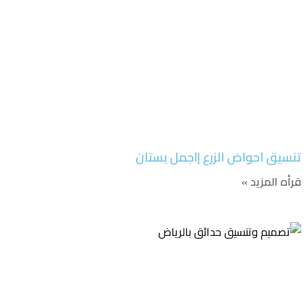
تنسيق احواض الزرع |اجمل بستان
قرأه المزيد »