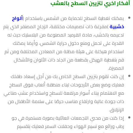
أفكار اخري لتزيين السطح بالعشب
يمكنك تغطية السطح للحماية من الشمس باستخدام (
ألواح
خشبية
)مفرغة ذات تصميمات مختلفة، الزجاج المصنفر الذي يتم
تدعيمه بالخشب، مادة القرميد المصنوعة من البلاستيك حيث له
القدرة على تحمل ومنع دخول حرارة الشمس، وأيضا يمكنك
استخدام هيكلة على هيئة مظلة من المعادن المختلفة ومن ثم
قم بتغطية الهيكل بقطعة من الجلد ذات الألوان والأشكال
المميزة.
إن كنت تقوم بتزيين السطح الخاص بك من أجل إسعاد طفلك
فعليك وضع بعض الأرجوحات لبناء منطقة ألعاب فوق السطح
مع الاهتمام ببناء أسوار مرتفعة للسطح واستخدام عشب صناعي
ذات جودة عالية وارتفاع مناسب حرصًا على سلامة الأطفال من
الإنزلاق.
إذا كنت من محبي التجمعات العائلية بصورة مستمرة في جو
رطب ورائع مع نسيم الهواء وحفلات السمر فعليك بتقسيم