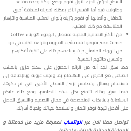
السطح لجزئين الجزء الأول تقوم بوضع أريكة وعدة مقاعد
وطاولات فيه أما القسم الأخر يمكنك تحويله لمنطقة أخرى
للأطفال وألعابها أو تقوم بتزينه بألوان العشب المناسبة والأزهار
المتناسقة مع ذلك العشب.
من الأكثر التصاميم المحببة لمفضلي الهدوء هو بناء Coffee
Corner مميز يقوموا فيه بشرب القهوة وقراءة الكتب في جو
من الهواء المنعش حيث يساعدهم ذلك على تنقية أفكارهم
وتحسين حالتهم النفسية.
مما سبق نجد أنه من الرائع الحصول على سطح مزين بالعشب
الصناعي مع الحرص على الاهتمام به، وتجنب عيوبه وبالإضافة إلى
باستخدام وسائل وتصاميم تزيين الاسطح الأخرى التي تم ذكرها،
فيما سبق وذلك لتتمتع بكل هذه التصاميم، ومع ذلك عليكم
الاستعانة بالشركات المتخصصة في مجال التصميم والتنسيق لتحصل
على أفضل نتيجة توفر الأمان والسلامة لحياتك ولحياة أسرتك.
تواصل معنا الان عبر
الواتساب
لمعرفة مزيد من خدماتنا و
المعاينة المجانية بالرياض و احيائها