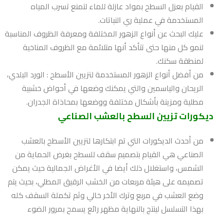
القيام بعزل السطح بمواد عازلة للماء لتمنع تسرب المياه
المستخدمة في عملية ري النباتات.
عليك البحث عن أنواع الزهور المختلفة ومعرفة الظروف المناسبة
لنمو كل منها حتى تتأكد أنها متلائمة مع الظروف المناخية
لمنطقة سكنك.
من أفضل أنواع الزهور المستخدمة لتزيين الأسطح : الورد البلدي،
الريحان والياسمين والتي يمكنك وضعها في أحواض خشبية
مطلية ومزينة بأشكال مختلفة ووضعها بمحاذاة الجدران.
ديكورات تزيين السطح بالعشب الصناعي
من أحدث الديكورات التي تم ابتكارها لتزيين الأسطح بالعشب
الصناعي هي القيام بتصميم سقف للسطح بغرض الحماية من
الشمس، واستغلال ذلك أيضا في الأغراض الجمالية حيث يمكن
تصميمه على هيئة مربعات من الخشب الرقيق المطلي، بحيث يتم
وضع العشب في مربع وترك الأخر خالي وثم تكملة السقف كله
بهذا التسلسل لينتج بالنهاية مظهر رائع يسمح بمرور الضوء