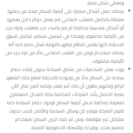
ويعطي شكل مميز.
يمكنك عمل أشكال مميزة على أرضية السطح فبدلا من جعلها
مغطاة بالكامل بالعشب الصناعي قم بعمل دوائر داخل بعضها،
أو أشكال هندسية مختلفة ثم قم بكساء جزء بالعشب وترك جزء
من الأرضية مكشوف وهكذا في تسلسل مستمر، ليكتمل تنسيق
الحديقة كلها بنفس النظام ليظهر بالنهاية شكل مميز كما أنه
يمكنك استخدام لونين من العشب الصناعي بدلًا من ترك جزء من
الأرضية مكشوف.
يوجد بعض الشخصيات من عشاق السباحة يحبون إنشاء حمام
سباحة على السطح بدلًا من وجوده بالحديقة لتمتع بذلك الشعور
الرائع ولكنهم يظنون أن ذلك أمر صعب ولكنه أصبح متاح الأن
بشرط الاتصال بأحد الشركات المختصة بذلك المجال المعماري
لمعرفة إمكانية تحمل أرضية السطح لوجود حمام السباحة كما
تقوم الشركة بتوفير كل وسائل السلامة والأمان لتجنب حدوث
مشاكل غير متوقعة، ومن ثم عليك تزيين السطح باستخدام
تصميم محدد يوفر لك ولأسرتك الخصوصية اللازمة.