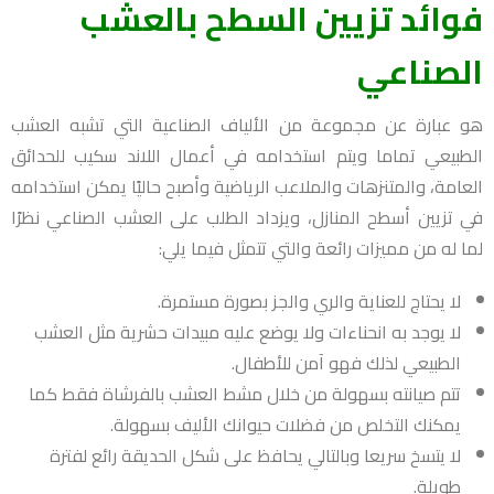
فوائد تزيين السطح بالعشب
الصناعي
هو عبارة عن مجموعة من الألياف الصناعية التي تشبه العشب
الطبيعي تماما ويتم استخدامه في أعمال اللاند سكيب للحدائق
العامة، والمتنزهات والملاعب الرياضية وأصبح حاليًا يمكن استخدامه
في تزيين أسطح المنازل، ويزداد الطلب على العشب الصناعي نظرًا
لما له من مميزات رائعة والتي تتمثل فيما يلي:
لا يحتاج للعناية والري والجز بصورة مستمرة.
لا يوجد به انحناءات ولا يوضع عليه مبيدات حشرية مثل العشب
الطبيعي لذلك فهو آمن للأطفال.
تتم صيانته بسهولة من خلال مشط العشب بالفرشاة فقط كما
يمكنك التخلص من فضلات حيوانك الأليف بسهولة.
لا يتسخ سريعا وبالتالي يحافظ على شكل الحديقة رائع لفترة
طويلة.