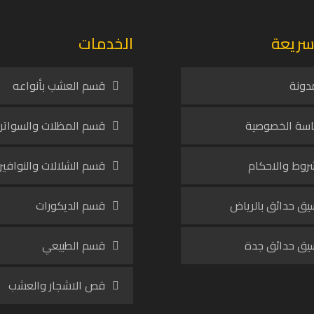
سريعة
الخدمات
دونة
قسم العشب بأنواعه
سة الخصوصية
قسم المظلات والسواتر
روط والاحكام
قسم الشلالات والنوافير
يق حدائق بالرياض
قسم الديكورات
يق حدائق جدة
قسم الطبيعي
قص الاشجار والعشب