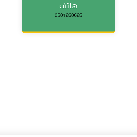
هاتف
0501860685