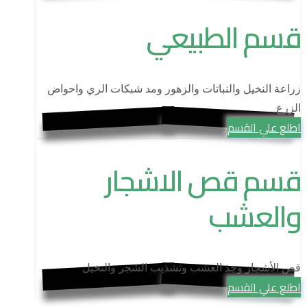
قسم الطبيعي
زراعة النخيل والنباتات والزهور ومد شبكات الري واحواض
الزرع
اطلع علي القسم
قسم قص الاشجار
والعشب
قص الأشجار وجذ العشب وتشذيب الشجر والنخيل
اطلع علي القسم