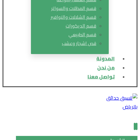
قسم المظلات والسواتر
قسم الشلالات والنوافير
قسم الديكورات
قسم الطبيعي
قص اشجار وعشب
المدونة
من نحن
تواصل معنا