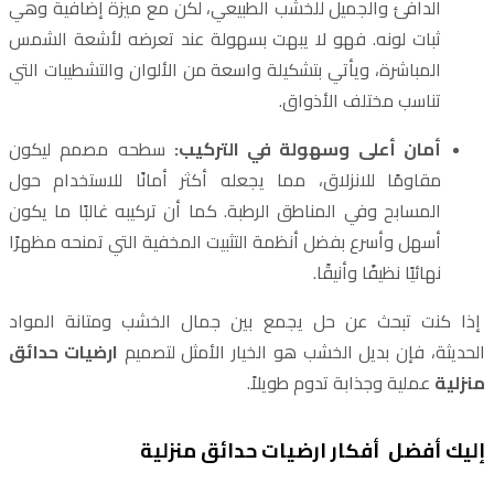
الدافئ والجميل للخشب الطبيعي، لكن مع ميزة إضافية وهي
ثبات لونه. فهو لا يبهت بسهولة عند تعرضه لأشعة الشمس
المباشرة، ويأتي بتشكيلة واسعة من الألوان والتشطيبات التي
تناسب مختلف الأذواق.
أمان أعلى وسهولة في التركيب:
سطحه مصمم ليكون
مقاومًا للانزلاق، مما يجعله أكثر أمانًا للاستخدام حول
المسابح وفي المناطق الرطبة. كما أن تركيبه غالبًا ما يكون
أسهل وأسرع بفضل أنظمة التثبيت المخفية التي تمنحه مظهرًا
نهائيًا نظيفًا وأنيقًا.
إذا كنت تبحث عن حل يجمع بين جمال الخشب ومتانة المواد
الحديثة، فإن بديل الخشب هو الخيار الأمثل لتصميم
ارضيات حدائق
منزلية
عملية وجذابة تدوم طويلاً.
إليك أفضل أفكار ارضيات حدائق منزلية