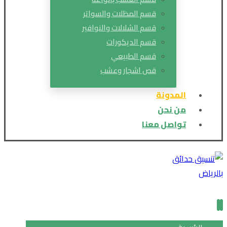
قسم المظلات والسواتر
قسم الشلالات والنوافير
قسم الديكورات
قسم الطبيعي
قص اشجار وعشب
المدونة
من نحن
تواصل معنا