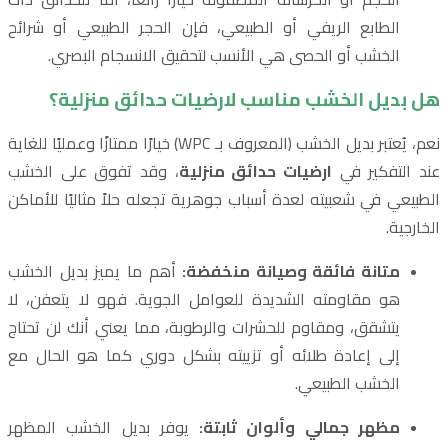
الطابع الريفي أو الطبيعي، فإن الحجر الطبيعي أو شرائح
الخشب أو الحصى هي الأنسب لتحقيق الانسجام البصري.
هل بديل الخشب مناسب لارضيات حدائق منزلية؟
نعم، يُعتبر بديل الخشب (المعروف بـ WPC) خيارًا ممتازًا وعمليًا للغاية
عند التفكير في
ارضيات حدائق منزلية
، وقد تفوق على الخشب
الطبيعي في شعبيته لعدة أسباب جوهرية تجعله حلاً مثاليًا للأماكن
الخارجية.
متانة فائقة وصيانة منخفضة:
أهم ما يميز بديل الخشب
هو مقاومته الشديدة للعوامل الجوية. فهو لا يتعفن، لا
يتشقق، ومقاوم للحشرات والرطوبة، مما يعني أنك لن تحتاج
إلى إعادة طلائه أو تزييته بشكل دوري كما هو الحال مع
الخشب الطبيعي.
مظهر جمالي وألوان ثابتة:
يوفر بديل الخشب المظهر