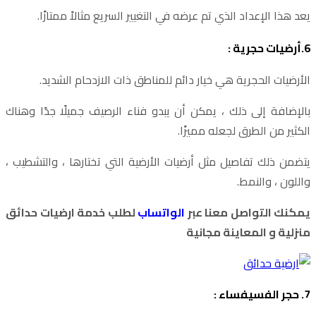
يعد هذا الإعداد الذي تم عرضه في التغيير السريع مثالاً ممتازًا.
6.أرضيات حجرية :
الأرضيات الحجرية هي خيار دائم للمناطق ذات الازدحام الشديد.
بالإضافة إلى ذلك ، يمكن أن يبدو فناء الرصيف جميلًا جدًا وهناك
الكثير من الطرق لجعله مميزًا.
يتضمن ذلك تفاصيل مثل أرضيات الأرضية التي تختارها ، والتشطيب ،
واللون ، والنمط.
يمكنك التواصل معنا عبر
الواتساب
لطلب خدمة ارضيات حدائق
منزلية و المعاينة مجانية
7. حجر الفسيفساء :