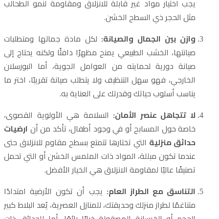
يجب اختيار مواد غير قابلة للانزلاق ومقاومة لنمو الطحالب
مثل الحجر ذي السطح الخشن.
وازن بين الجمال والصيانة:
لكل مادة جمالها ومتطلبات
صيانتها، الخشب الطبيعي يمنح مظهرًا دافئًا ولكنه يحتاج إلى
صيانة دورية لحمايته من العوامل الجوية، أما البورسلان
الخارجي، فهو سهل التنظيف ولا يتطلب صيانة تقريبًا، اختر ما
يناسب أسلوب حياتك وقدرتك على العناية به.
لا تتجاهل عنصر الأمان:
السلامة هي الأولوية القصوى،
خاصة حول المسابح أو في وجود أطفال، تأكد من أن
ارضيات
حدائق منزلية
التي تختارها تتمتع بسطح مقاوم للانزلاق حتى
عندما تكون مبللة، المواد ذات الملمس الخشن أو التي تحمل
تصنيفًا عاليًا لمقاومة الانزلاق هي الخيار الأفضل.
التناسق مع الطراز العام:
يجب أن تكون الأرضية امتدادًا
متناغمًا لطراز منزلك وحديقتك، للمنازل العصرية، يُعد البلاط كبير
الحجم أو الخرسانة المصقولة خيارًا رائعًا، أما للحدائق ذات