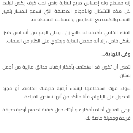
إنه مسطح وله إحساس مريح للغاية ونحن نحب كيف يكون للبلاط
كل هذه الأشكال والأحجام المختلفة التي تسمح للمسار بتغيير
النسب والتكيف مع التضاريس والمساحة المحيطة به.
الفناء الخلفي بأكمله له طابع زن ، وعلى الرغم من أنه ليس كبيرًا
بشكل خاص ، إلا أنه مفصل للغاية ويحتوي على الكثير من السمات.
وفى النهاية….
نتمنى أن تكون قد استمتعت بأفكار ارضيات حدائق منزلية من أجمل
بستان.
سواء قررت استخدامها لإنشاء أرضية حديقتك الخاصة، أو مجرد
الحصول على الإلهام، فأنا متأكد من أنها تستحق القراءة.
يرجى التعليق أدناه بأفكارك و أرائك حول كيفية تصميم أرضية حديقة
فريدة وجميلة خاصة بك.