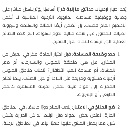
يُعد اختيار
ارضيات حدائق منزلية
قرارًا أساسيًا يؤثر بشكل مباشر على
جمالية ووظيفية مساحتك الخارجية، الأرضية المناسبة لا تُكمل
التصميم العام فحسب، بل تضمن أيضًا المتانة والسلامة وسهولة
الصيانة، للحصول على نتيجة مثالية تدوم لسنوات، اتبع هذه النصائح
العملية التي ترشدك لاتخاذ القرار الصحيح.
حدد وظيفة المساحة:
قبل اختيار المادة، فكر في الغرض من
المكان. هل هي منطقة للجلوس والاسترخاء، أم ممر
للمشاة، أم مساحة للعب الأطفال؟ تتطلب مناطق الجلوس
أرضيات مستوية ومريحة مثل البلاط أو بديل الخشب، بينما تحتاج
الممرات إلى مواد متينة تتحمل الحركة المستمرة كالحجر
الطبيعي أو الإنترلوك.
ضع المناخ في الاعتبار:
يلعب المناخ دورًا حاسمًا، في المناطق
الحارة، تمتص بعض المواد مثل البلاط الداكن الحرارة بشكل
كبير، مما يجعل المشي عليها صعبًا، بينما في المناطق الرطبة،