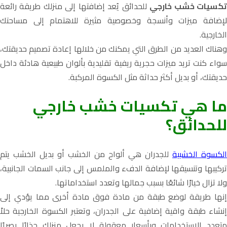
كسيات خشب خارجي
للحدائق
يُعد إضافتها إلى منزلك طريقة رائعة
لإضافة ميزات وأنسجة وخصوصية مثيرة للاهتمام إلى مساحتك
الخارجية.
وهناك العديد من الطرق التي يمكنك من خلالها إعادة تصميم حديقتك،
سواء كنت تريد ميزات حجرية ريفية تقليدية بألوان طبيعية هادئة داخل
حديقتك، أو بديل أكثر حداثة مثل الكسوة المركبة.
ما هي تكسيات خشب خارجي
للحدائق؟
الكسوة الخشبية
للجدران هي ألواح من الخشب أو بديل الخشب يتم
تركيبها وتنسيقها لإضافة الدفء والملمس إلى جانب السمات الجانبية،
ولا تزال خيارًا شائعًا بسبب جمالها وتعدد استخداماتها.
إنها طريقة لوضع طبقة من مادة فوق مادة أخرى مما يؤدي إلى
إنشاء طبقة واقية إضافية على الجدران، وتعتبر الكسوة الخارجية حلاً
متعدد الاستخدامات وبأسعار معقولة لا يجعل منزلك جذابًا بصريًا