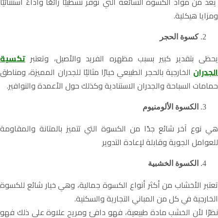
يعد من مواد الكسوة الشائعة التي توفر تشطيبًا رائعًا وأداءً استثنائيًا
ومزايا هيكلية.
كسوة الحجر
يحظى بتقدير كبير بسبب مظهره الفريد والأصيل، وتعتبر
تكسية
الجدران
الخارجية بالحجر الطبيعي خيارًا مثاليًا للجدران المميزة، ومناطق
حمامات السباحة والجدران الاستنادية وكذلك حول الأعمدة والنوافير.
الكسوة الألومنيوم
هي نوع آخر شائع جدًا من الكسوة التي تتميز بالمتانة والمقاومة
للعوامل الجوية وقابلة لإعادة التدوير
الكسوة الخشبية
تعتبر الأخشاب من أكثر أنواع الكسوة جمالية، وهي خيار شائع للكسوة
الخارجية في كل من المباني التجارية والسكنية.
نظرًا لأن الخشب مادة طبيعية، فهو دافئ ومريح علاوة على ذلك فهو