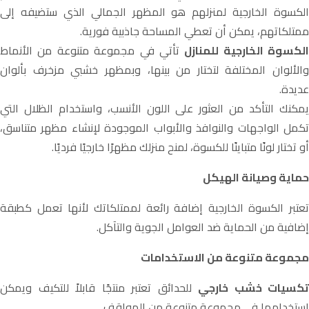
الكسوة الخارجية لمنزلهم هو المظهر الجمالي الذي ستضيفه إلى
ممتلكاتهم، يمكن أن تعطي المساحة جاذبية فورية.
الكسوة الخارجية للمنازل
تأتي في مجموعة متنوعة من الأنماط
والألوان المختلفة لتختار من بينها، وبمظهر خشبي مزخرف بألوان
عديدة.
يمكنك التأكد من العثور على اللون الأنسب، واستخدام الظلال التي
تكمل الواجهات والنوافذ والأبواب الموجودة لإنشاء مظهر متناسق،
أو تختار لونًا متباينًا للكسوة، لمنح منزلك مظهرًا خارجيًا فرديًا.
حماية وصيانة الهيكل
تعتبر الكسوة الخارجية إضافة رائعة لممتلكاتك لأنها تعمل كطبقة
إضافية من الحماية ضد العوامل الجوية والتآكل.
مجموعة متنوعة من الاستخدامات
تكسيات خشب خارجي
للحدائق
تعتبر منتجًا قابلاً للتكيف ويمكن
استخدامها في مجموعة متنوعة من المواقف.