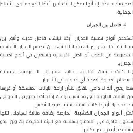
تصميمية بسيطة، إلا أنها يمكن استخدامها أيضًا لرفع مستوى الأنماط
الجمالية.
فاصل بين الجيران
تستخدم ألواح تكسية الجدران أيضًا لإنشاء فاصل حديث وأنيق بين
مساحتك الخارجية وجيرانك، فلماذا لا تبتعد عن تصميم الجدران التقليدية
المصنوعة من الطوب أو الكتل الخرسانية وتستعين في ألواح تكسية
الجدران.
إذا كانت حديقتك الخارجية الحالية تفتقر إلى الخصوصية، فيمكنك
استخدام الكسوة لتغطية أي فجوات في الأسوار.
هذا يعني أنه لا داعي للقلق بشأن زراعة النباتات المتسلقة أو غيرها
من النباتات الطويلة التي قد تسبب نزاعات إذا بدأت الجذور في النمو في
حديقة جارك أو إذا كانت النباتات تحجب ضوء الشمس.
تعتبر
ألواح الجدران الخشبية
الخارجية إضافة مثالية لسياجك، لأنها
ستكون قادرة على الاندماج بسلاسة مع البيئة المحيطة بك ولن تبدو
متناقضة أو في غير مكانها.