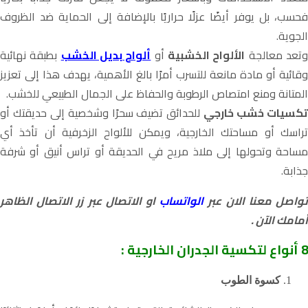
فحسب، بل يوفر أيضًا عزلًا حراريًا بالإضافة إلى الحماية ضد الظروف
الجوية.
تعد معالجة
الألواح الخشبية
أو
ألواح بديل الخشب
بطبقة نهائية
وقائية أو مادة مانعة للتسرب أمرًا بالغ الأهمية، يهدف هذا إلى تعزيز
المتانة ومنع امتصاص الرطوبة والحفاظ على الجمال الطبيعي للخشب.
كسيات خشب خارجي
للحدائق
تضيف سحرًا وشخصية إلى حديقتك أو
تراسك أو مساحتك الخارجية، ويمكن للألواح الزخرفية أن تأخذ أي
مساحة وتحولها إلى ملاذ مريح في الحديقة أو تراس أنيق أو شرفة
جذابة.
واصل معنا الان عبر
الواتساب
او الاتصال عبر زر الاتصال الظاهر
أمامك الآن .
8 أنواع لتكسية الجدران الخارجية :
كسوة الطوب