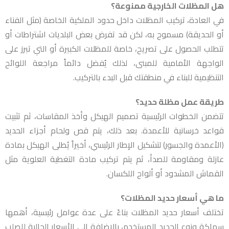
هل المظلات الخارجية ممنوعة؟
في العادة، تركيب المظلات داخل حدود الملكية الخاصة (مثل الفناء
أو الحديقة) مسموح به، لكن قد تفرض بعض البلديات اشتراطات أو
تتطلب الحصول على تصريح، خاصة للمظلات الكبيرة أو التي تبرز على
الواجهة الأمامية للمبنى، لذلك يُفضل دائماً مراجعة اللوائح
التنظيمية للبناء في منطقتك قبل البدء بالتركيب.
طريقة عمل مظلة حديد؟
تتضمن الخطوات الرئيسية تصميم الهيكل وأخذ المقاسات، ثم تثبيت
قواعد خرسانية للأعمدة. بعد ذلك، يتم قص ولحام أجزاء الحديد
(الأعمدة والجسور) لتشكيل الإطار الرئيسي، أخيراً يُطلى الهيكل بمادة
عازلة ومقاومة للصدأ، ثم يتم تركيب مادة التغطية العلوية مثل
القماش المشدود أو ألواح اللكسان.
ما هي أسعار حديد المظلات؟
تختلف أسعار حديد المظلات بناءً على عدة عوامل رئيسية، أهمها
سماكة ونوع الحديد المستخدم، بالإضافة إلى الأسعار الحالية للصلب