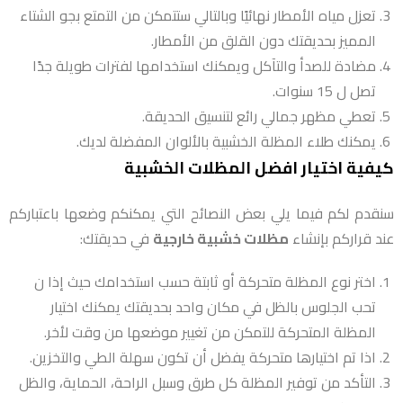
تعزل مياه الأمطار نهائيًا وبالتالي ستتمكن من التمتع بجو الشتاء
المميز بحديقتك دون القلق من الأمطار.
مضادة للصدأ والتآكل ويمكنك استخدامها لفترات طويلة جدًا
تصل ل 15 سنوات.
تعطي مظهر جمالي رائع لتنسيق الحديقة.
يمكنك طلاء المظلة الخشبية بالألوان المفضلة لديك.
كيفية اختيار افضل المظلات الخشبية
سنقدم لكم فيما يلي بعض النصائح التي يمكنكم وضعها باعتباركم
عند قراركم بإنشاء
مظلات خشبية خارجية
في حديقتك:
اختر نوع المظلة متحركة أو ثابتة حسب استخدامك حيث إذا ن
تحب الجلوس بالظل في مكان واحد بحديقتك يمكنك اختيار
المظلة المتحركة للتمكن من تغيير موضعها من وقت لأخر.
اذا تم اختيارها متحركة يفضل أن تكون سهلة الطي والتخزين.
التأكد من توفير المظلة كل طرق وسبل الراحة، الحماية، والظل