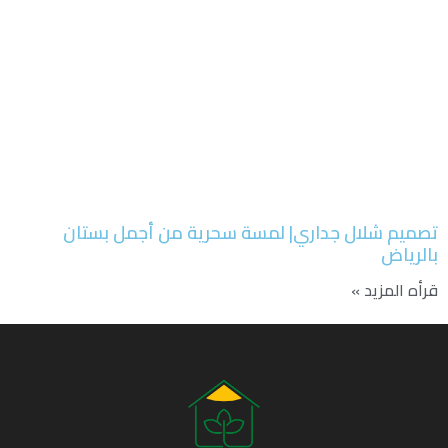
تصميم شلال جداري| لمسة سحرية من أجمل بستان
بالرياض
قرأه المزيد »