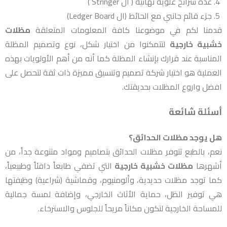
عدة شرائح علوية نهائية ( ال Stringer )
جزء قائم جانبي مع الحائط (ال Ledger Board)
قدمنا لكم في موضوعنا كافة المعلومات المتعلقة
مظلات
خشبية خارجية
لتتمكنوا من اختيار شكل، نوع وتصميم المظلة
المناسبة عند قرارك بإنشاء المظلة كما أنه من أهم الأولويات بهذه
العملية هو اختيار شركة تصميم وتنسيق مميزة ذات ثقة لتحصل على
افضل واروع المظلات بحديقتك.
أسئلة شائعة
هل يوجد مظلات الحدائق؟
نعم، بالطبع تتوفر مظلات الحدائق بتصاميم ومواد متنوعة جداً، من
أشهرها
مظلات خشبية خارجية
التي تضفي طابعاً دافئاً وطبيعياً،
كما توجد مظلات حديدية، وألومنيوم، وقماشية (شراعية) وظيفتها
هي توفير الظل، حماية الأثاث الخارجي، وإضافة لمسة جمالية
للمساحة الخارجية لتكون مكاناً مريحاً للجلوس والاسترخاء.