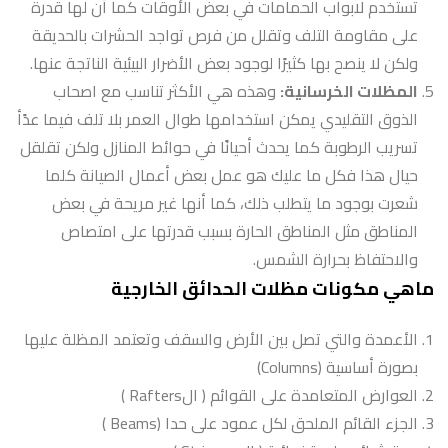
تستخدم لابواب الحمامات في بعض الأوقات كما أن لها قدرة
على مقاومة التلف وتقلل من فرص تواجد الحشرات بالحديقة
ولكن لا ينصح بها كثيرًا لوجود بعض الأضرار البيئية الناتجة عنها.
المظلات الخرسانية:
وهذه هي الأكثر تناسب مع اصحاب
الذوق التقليدي يمكن استخدامها طوال العمر بلا تلف فيما عدًأ
تسريب الرطوبة كما يحدث أحيانًا في حوائط المنازل ولكن تقلقل
حيال هذا فكل ما عليك هو عمل بعض أعمال الصيانة كلما
شعرت بوجود ما يتطلب ذلك، كما أنها غير مريحة في بعض
المناطق مثل المناطق الحارة بسبب قدرتها على امتصاص
والاحتفاظ بحرارة الشمس.
ماهي مكونات مظلات الحدائق الخارجية
الأعمدة والتي تصل بين الأرض والسقف وتعتمد المظلة عليها
بصورة أساسية (Columns)
العوارض المتعامدة على القوائم ( الRafters )
الجزء القائم الملحق لكل عمود على حدا (Beams )