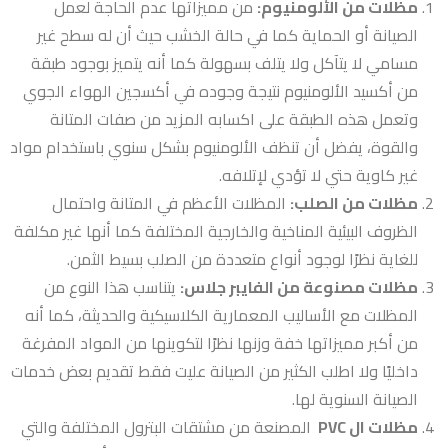
مظلات من الألومنيوم:
من مميزاتها عدم الحاجة لعمل
الصيانة أو الحماية كما في حالة الخشب حيث أن له سطح غير
مسامي لا يتآكل ولا يتلف بسهولة كما أنه يتميز بوجود طبقة
من أكسيد الألومنيوم نتيجة وجوده في أكسجين الهواء الجوي
وتعمل هذه الطبقة على اكسابه المزيد من صفات المتانة
والقوة، يفضل أن تنظف الألومنيوم بشكل سنوي باستخدام مواد
غير كاوية حتي لا تؤدي لإتلافه.
مظلات من الصلب:
المظلات الأعظم في المتانة واحتمال
الظروف البيئية المناخية والخارجية المختلفة كما أنها غير مكلفة
للغاية نظرًا لوجود أنواع متعددة من الصلب بسيط الثمن.
مظلات مصنوعة من الفايبر جلاس:
يتناسب هذا النوع من
المظلات مع الأساليب المعمارية الكلاسيكية والحديثة، كما أنه
من أكبر مميزاتها خفة وزنها نظرًا لتكوينها من المواد المفرغة
داخليًا ولا اطلب الكثير من الصيانة عليت فقط تقديم بعض خدمات
الصيانة السنوية لها.
مظلات ال PVC
المصنعة من مشتقات البترول المختلفة والتي