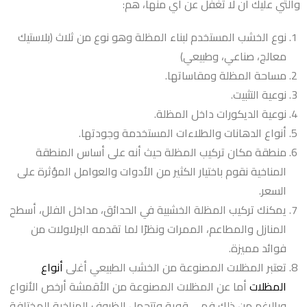
والتي عليك أن لا تغفل عن أي منها، هم:
نوع الخشب المستخدم لبناء المظلة وهو نوع من ثلاث (بلاستيك
معالج، صناعي، وطبيعي)
مساحة المظلة ومقاساتها.
نوعية التثبيت.
نوعية الديكورات داخل المظلة.
أنواع الدهانات والطلاءات المستخدمة وجودتها.
منطقة مكان تركيب المظلة حيث أنه على أساس المنطقة
المناخية نقوم باختيار الكثير من الأدوات والعوامل المؤثرة على
السعر.
يمكنك تركيب المظلة الخشبية في الحدائق، مداخل الفلل، أسطح
المنازل والمطاعم، الممرات ونظرًا لما تقدمه البرلاولات من
فوائد مميزة.
تعتبر المظلات المصنوعة من الخشب الطبيعي أغلى
أنواع
المظلات
أما عن المظلات المصنوعة من الأقمشة أرخص الأنواع
وبالرغم من ذلك فهي قوية وتتحمل الظروف المناخية المختلفة