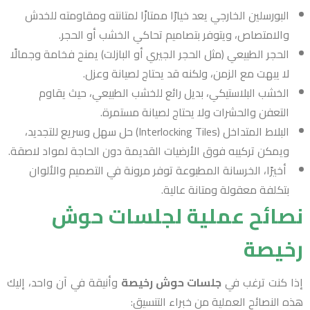
البورسلين الخارجي يعد خيارًا ممتازًا لمتانته ومقاومته للخدش
والامتصاص، ويتوفر بتصاميم تحاكي الخشب أو الحجر.
الحجر الطبيعي (مثل الحجر الجيري أو البازلت) يمنح فخامة وجمالًا
لا يبهت مع الزمن، ولكنه قد يحتاج لصيانة وعزل.
الخشب البلاستيكي، بديل رائع للخشب الطبيعي، حيث يقاوم
التعفن والحشرات ولا يحتاج لصيانة مستمرة.
البلاط المتداخل (Interlocking Tiles) حل سهل وسريع للتجديد،
ويمكن تركيبه فوق الأرضيات القديمة دون الحاجة لمواد لاصقة.
أخيرًا، الخرسانة المطبوعة توفر مرونة في التصميم والألوان
بتكلفة معقولة ومتانة عالية.
نصائح عملية لجلسات حوش
رخيصة
إذا كنت ترغب في
جلسات حوش رخيصة
وأنيقة في آن واحد، إليك
هذه النصائح العملية من خبراء التنسيق: