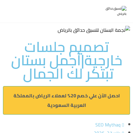
تصميم جلسات
خارجية|أجمل بستان
تبتكر لك الجمال
احصل الآن علي خصم 20% لعملاء الرياض بالمملكة
العربية السعودية
SEO Mythaq