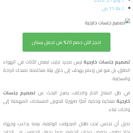
يناير 27, 2026
11:34 ص
احجز الآن خصم 20% من اجمل بستان
تصميم جلسات خارجية
ليس مجرد ترتيب لبعض الأثاث في الهواء
الطلق، بل هو فن وعلم يهدف إلى خلق بيئة متكاملة تمنحك الراحة
والسكينة.
في ظل المناخ الحار والجاف، يصبح البحث عن
تصميم جلسات
خارجية
مبتكرة وذكية أمرًا ضروريًا لتحويل المساحات المهملة إلى
واحات غناء.
تخيل أن تجلس تحت ظلال البرجولات الوارفة، بينما يداعب وجهك
رذاذ لطيف يخفض درجات الحرارة، مما يجعل الجلوس في الخارج