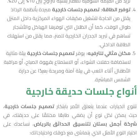
تزيد من القيمة السوقية للعقار بنسبة تتراوح بين 10% إلى 20%.
توفير الطاقة:
تصميم جلسات خارجية
مبردة بأنظمة الرذاذ
يقلل من الحاجة لتشغيل مكيفات الهواء المركزية داخل المنزل
طوال الوقت، كما أن الظلال التي توفرها الهياكل والأشجار
تساهم في تبريد الجدران الخارجية للمنز، مما يقلل من استهلاك
الطاقة الداخلي.
مكان مثالي للترفيه:
يوفر
تصميم جلسات خارجية
بيئة مثالية
لاستضافة حفلات الشواء، أو الاستمتاع بقهوة الصباح، أو مراقبة
الأطفال أثناء اللعب في بيئة آمنة ومريحة بعيدًا عن حرارة
الشمس المباشرة.
أنواع جلسات حديقة خارجية
تتنوع الخيارات عندما يتعلق الأمر بابتكار
تصميم جلسات خارجية
،
حيث يمكن لكل نوع أن يضفي طابعًا مختلفًا على حديقتك، في
شركة أجمل بستان لتنسيق الحدائق بالرياض
، نساعدك على
اختيار النوع الأمثل الذي يتماشى مع ذوقك واحتياجاتك: