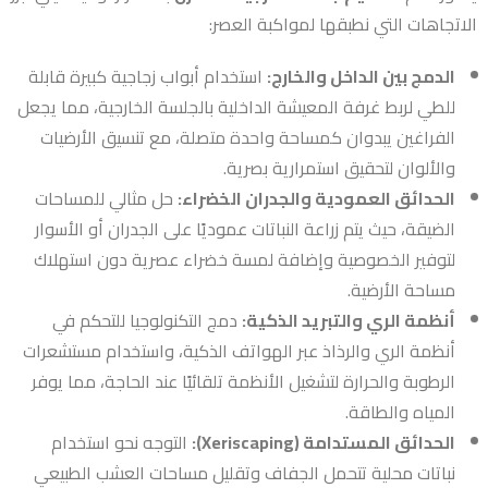
الاتجاهات التي نطبقها لمواكبة العصر:
الدمج بين الداخل والخارج:
استخدام أبواب زجاجية كبيرة قابلة
للطي لربط غرفة المعيشة الداخلية بالجلسة الخارجية، مما يجعل
الفراغين يبدوان كمساحة واحدة متصلة، مع تنسيق الأرضيات
والألوان لتحقيق استمرارية بصرية.
الحدائق العمودية والجدران الخضراء:
حل مثالي للمساحات
الضيقة، حيث يتم زراعة النباتات عموديًا على الجدران أو الأسوار
لتوفير الخصوصية وإضافة لمسة خضراء عصرية دون استهلاك
مساحة الأرضية.
أنظمة الري والتبريد الذكية:
دمج التكنولوجيا للتحكم في
أنظمة الري والرذاذ عبر الهواتف الذكية، واستخدام مستشعرات
الرطوبة والحرارة لتشغيل الأنظمة تلقائيًا عند الحاجة، مما يوفر
المياه والطاقة.
الحدائق المستدامة (Xeriscaping):
التوجه نحو استخدام
نباتات محلية تتحمل الجفاف وتقليل مساحات العشب الطبيعي