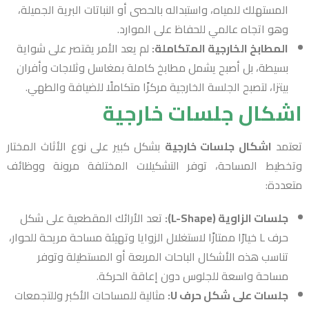
المستهلك للمياه، واستبداله بالحصى أو النباتات البرية الجميلة،
وهو اتجاه عالمي للحفاظ على الموارد.
المطابخ الخارجية المتكاملة:
لم يعد الأمر يقتصر على شواية
بسيطة، بل أصبح يشمل مطابخ كاملة بمغاسل وثلاجات وأفران
بيتزا، لتصبح الجلسة الخارجية مركزًا متكاملًا للضيافة والطهي.
اشكال جلسات خارجية
تعتمد
اشكال جلسات خارجية
بشكل كبير على نوع الأثاث المختار
وتخطيط المساحة، توفر التشكيلات المختلفة مرونة ووظائف
متعددة:
جلسات الزاوية (L-Shape):
تعد الأرائك المقطعية على شكل
حرف L خيارًا ممتازًا لاستغلال الزوايا وتهيئة مساحة مريحة للحوار،
تناسب هذه الأشكال الباحات المربعة أو المستطيلة وتوفر
مساحة واسعة للجلوس دون إعاقة الحركة.
جلسات على شكل حرف U:
مثالية للمساحات الأكبر وللتجمعات