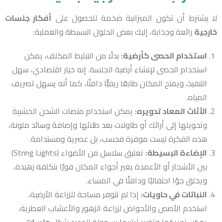
لا يشترط أن تكون الميزانية ضخمة للحصول على
أفكار جلسات
خارجية
رائعة وجذابة، إليك بعض الحلول البسيطة والعملية:
استخدام الحصى كأرضية:
بدلًا من التبليط المكلف، يمكن
استخدام الحصى لإنشاء أرضية الجلسة. إنه خيار اقتصادي، سهل
التنفيذ، ويمنح المكان طابعًا ريفيًّا دافئًا، كما أنه يسهل تصريف
المياه.
الأثاث المعاد تدويره:
يمكن استخدام منصات الشحن الخشبية
وتحويلها إلى أرائك أو طاولات بعد طلائها وإضافة وسائد ملونة،
هذه الفكرة ليست موفرة فحسب، بل عصرية ومستدامة.
الإضاءة البسيطة:
تعليق سلاسل من الأضواء (String Lights)
بين الأشجار أو الأعمدة يغير أجواء المكان فورًا بتكلفة زهيدة،
ويخلق جوًا احتفاليًا ودافئًا في المساء.
النباتات في حاويات:
إذا لم تتوفر مساحة للزراعة الأرضية،
استخدم الأصص والأحواض لزراعة الزهور والأعشاب العطرية،