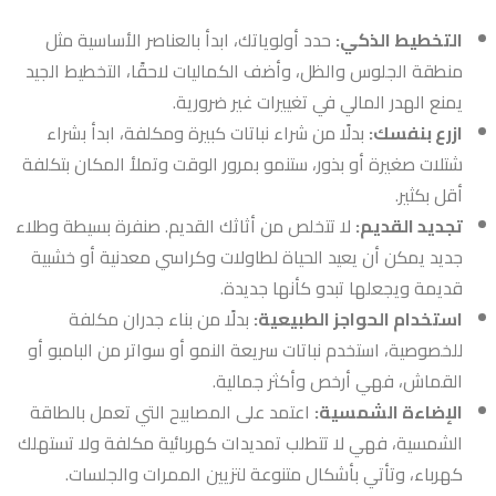
التخطيط الذكي:
حدد أولوياتك، ابدأ بالعناصر الأساسية مثل
منطقة الجلوس والظل، وأضف الكماليات لاحقًا، التخطيط الجيد
يمنع الهدر المالي في تغييرات غير ضرورية.
ازرع بنفسك:
بدلًا من شراء نباتات كبيرة ومكلفة، ابدأ بشراء
شتلات صغيرة أو بذور، ستنمو بمرور الوقت وتملأ المكان بتكلفة
أقل بكثير.
تجديد القديم:
لا تتخلص من أثاثك القديم. صنفرة بسيطة وطلاء
جديد يمكن أن يعيد الحياة لطاولات وكراسي معدنية أو خشبية
قديمة ويجعلها تبدو كأنها جديدة.
استخدام الحواجز الطبيعية:
بدلًا من بناء جدران مكلفة
للخصوصية، استخدم نباتات سريعة النمو أو سواتر من البامبو أو
القماش، فهي أرخص وأكثر جمالية.
الإضاءة الشمسية:
اعتمد على المصابيح التي تعمل بالطاقة
الشمسية، فهي لا تتطلب تمديدات كهربائية مكلفة ولا تستهلك
كهرباء، وتأتي بأشكال متنوعة لتزيين الممرات والجلسات.