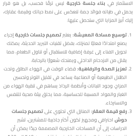
الاستثمار في
بناء جلسة خارجية
ليس ترفًا فحسب، بل هو قرار
يحمل في طياته فوائد جمة تنعكس على نمط حياتك وقيمة عقارك،
إليك أبرز المزايا التي ستحصل عليها:
توسيع مساحة المعيشة:
يعتبر
تصميم جلسات خارجية
إجراء
يصنع امتدادًا فعليًا لمنزلك، بفضل تقنيات التبريد الحديثة، يمكنك
تحويل الفناء إلى غرفة إضافية للاستقبال أو تناول الطعام، مما
يقلل من الازدحام الداخلي ويمنحك شعورًا بالرحابة.
تعزيز الصحة والرفاهية:
قضاء الوقت في الهواء الطلق وتحت
الظلال الطبيعية أو الصناعية يساعد في تقليل التوتر وتحسين
المزاج، وجود النباتات وأنظمة الرذاذ يساهم في تنقية الهواء من
الغبار والمواد المسببة للحساسية، مما يخلق بيئة صحية للتنفس
والاسترخاء.
رفع قيمة العقار:
المنازل التي تحتوي على
تصميم جلسات
حوش
احترافي ومجهيز تكون أكثر جاذبية للمشترين، تشير
الدراسات إلى أن المساحات الخارجية المصممة جيدًا يمكن أن