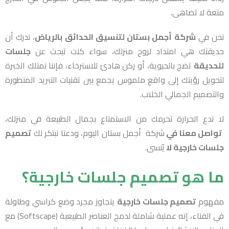
متعة لا تضاهى.
نحن في
شركة أجمل بستان لتنسيق الحدائق بالرياض
، ندرك أن
حديقتك هي امتداد لروح منزلك، سواء كنت تبحث عن
جلسات
للحديقة
تضج بالحيوية، أو ركن هادئ للاسترخاء، فإننا نمتلك الخبرة
لتحويل رؤيتك إلى واقع ملموس يجمع بين تقنيات التبريد المتطورة
والتصميم الجمالي الخلاب.
لا تدع الحرارة تحرمك من الاستمتاع بجمال الطبيعة في منزلك،
تواصل معنا
في
شركة أجمل بستان اليوم، ودعنا نبتكر لك
تصميم
جلسات خارجية لا
يُنسى.
ما هو تصميم جلسات خارجية؟
مفهوم
تصميم جلسات خارجية
يتجاوز مجرد وضع كراسي وطاولة
في الفناء، إنه عملية شاملة لدمج العناصر الطبيعية (Softscape) مع