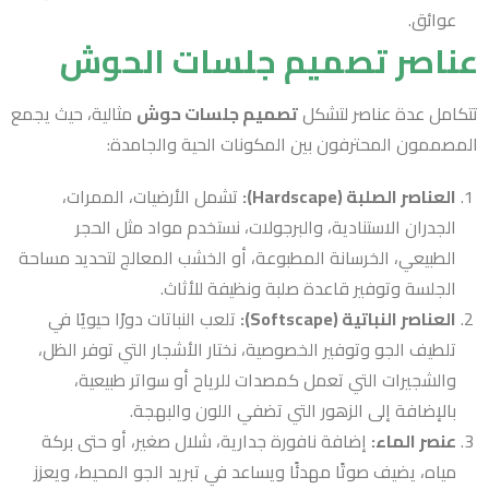
عوائق.
عناصر تصميم جلسات الحوش
تتكامل عدة عناصر لتشكل
تصميم جلسات حوش
مثالية، حيث يجمع
المصممون المحترفون بين المكونات الحية والجامدة:
العناصر الصلبة (Hardscape):
تشمل الأرضيات، الممرات،
الجدران الاستنادية، والبرجولات، نستخدم مواد مثل الحجر
الطبيعي، الخرسانة المطبوعة، أو الخشب المعالج لتحديد مساحة
الجلسة وتوفير قاعدة صلبة ونظيفة للأثاث.
العناصر النباتية (Softscape):
تلعب النباتات دورًا حيويًا في
تلطيف الجو وتوفير الخصوصية، نختار الأشجار التي توفر الظل،
والشجيرات التي تعمل كمصدات للرياح أو سواتر طبيعية،
بالإضافة إلى الزهور التي تضفي اللون والبهجة.
عنصر الماء:
إضافة نافورة جدارية، شلال صغير، أو حتى بركة
مياه، يضيف صوتًا مهدئًا ويساعد في تبريد الجو المحيط، ويعزز