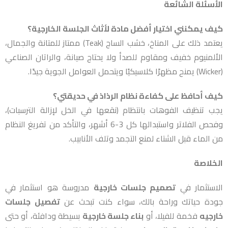
الأسئلة الشائعة
كيف يمكنني اختيار أفضل مادة لأثاث الجلسة الخارجية؟
يعتمد ذلك على المناخ، خشب الساج (Teak) ممتاز للمتانة والجمال،
الألمنيوم خفيف ومقاوم للصدأ ولا يحتاج صيانة، والراتان الصناعي
(Wicker) يمنح مظهرًا كلاسيكيًا ويتحمل العوامل الجوية جيدًا.
كيف أحافظ على كفاءة نظام الرذاذ في حديقتي؟
يجب تنظيف الفوهات بانتظام (نقعها في الخل لإزالة الترسبات)،
وفحص الفلاتر واستبدالها كل 3-6 أشهر، والتأكد من تفريغ النظام
من الماء قبل الشتاء لمنع التجمد وتلف الأنابيب.
الخلاصة
الاستثمار في
تصميم جلسات خارجية
مدروسة هو استثمار في
جودة حياتك وراحة بالك، سواء كنت تبحث عن
تفصيل جلسات
خارجيه
فخمة للفيلا، أو
بناء جلسة خارجية
بسيطة ودافئة، أو حتى