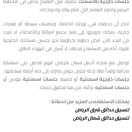
جلسات خارجية بالاسمنت
عملية، فإن المفتاح يكمن في التخطيط
السليم واختيار العناصر التي تلائم بيئتك واحتياجاتك.
تذكر أن حديقتك هي لوحتك الخاصة، وبلمسات بسيطة أو تغييرات
جذرية، يمكنك تحويلها إلى ملاذ يجمع العائلة والأصدقاء، لا تتردد
في البدء الآن، فكل خطوة تخطوها نحو تحسين مساحتك الخارجية
تقربك أكثر من الاستمتاع بلحظات لا تُنسى في الهواء الطلق.
تواصل مع شركة أجمل بستان بالرياض اليوم لتحصل على استشارة
مجانية ولنبدأ معًا رحلة تحويل حوش منزلك إلى جنة أرضية تستحقها.،
جلسات خارجية اسمنتية
أو خشبية،
جلسات اسمنتية
مودرن أو
جلسات اسمنتيه
تراثية، نحن هنا لتحقيق حلمك.
يمكنك الاستفاده ب المزيد من خدماتنا :
تنسيق حدائق شرق الرياض
تنسيق حدائق شمال الرياض