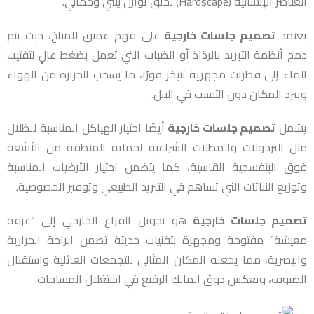
العناصر الإنشائية (Hardscape) لخلق توازن بيئي وجمالي.
يعتمد
تصميم جلسات خارجية
على فهم عميق للمناخ، حيث يتم
دمج أنظمة التبريد بالرذاذ أو الضباب التي تعمل بضغط عالٍ لتفتيت
الماء إلى قطرات مجهرية تتبخر فورًا، ما يسحب الحرارة من الهواء
ويبرد المكان دون التسبب في البلل.
يشمل
تصميم جلسات خارجية
أيضًا اختيار الهياكل المناسبة للظلال
مثل البرجولات والمظلات الشراعية لحماية المنطقة من الأشعة
فوق البنفسجية القاسية، كما يتضمن اختيار الأرضيات المناسبة
وتوزيع النباتات التي تساهم في التبريد الطبيعي وتوفير الخصوصية.
تصميم جلسات خارجية
هو تحويل الفراغ الخارجي إلى “غرفة
معيشة” مفتوحة ومجهزة بتقنيات حديثة تضمن الراحة الحرارية
والبصرية، مما يجعله المكان المثالي للتجمعات العائلية واستقبال
الضيوف، ويعكس ذوق المالك الرفيع في استغلال المساحات.