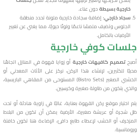
يمكن تحريكها وتغيير ترتيبها بسهولة لتجديد شكل
جلسات
خارجية بسيطة
دون عناء.
سجاد خارجي:
إضافة سجادة خارجية ملونة تحدد منطقة
الجلوس وتضيف ملمسًا ناعمًا ولونًا حيويًا، مما يغني عن تغيير
الأرضيات بالكامل.
جلسات كوفي خارجية
أصبح
تصميم كافيهات خارجية
أو زوايا قهوة في المنازل اتجاهًا
محببًا للكثيرين، لإنشاء هذا الركن، نركز على الأثاث المعدني أو
الخشبي الصغير (Bistro Sets) المستوحى من المقاهي الباريسية،
والذي يتكون من طاولة صغيرة وكرسيين.
يتم اختيار موقع ركن القهوة بعناية، غالبًا في زاوية هادئة أو تحت
ظل شجرة أو عريشة صغيرة، الأرضية يمكن أن تكون من البلاط
المزخرف أو الخشب لإعطاء طابع دافئ، الإضاءة هنا تكون خافتة
ورومانسية.