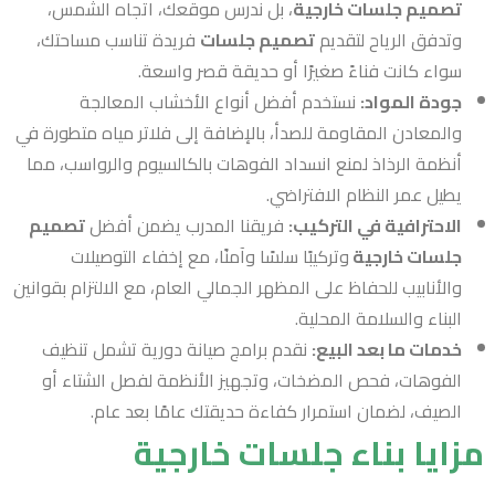
تصميم جلسات خارجية
، بل ندرس موقعك، اتجاه الشمس،
وتدفق الرياح لتقديم
تصميم جلسات
فريدة تناسب مساحتك،
سواء كانت فناءً صغيرًا أو حديقة قصر واسعة.
جودة المواد:
نستخدم أفضل أنواع الأخشاب المعالجة
والمعادن المقاومة للصدأ، بالإضافة إلى فلاتر مياه متطورة في
أنظمة الرذاذ لمنع انسداد الفوهات بالكالسيوم والرواسب، مما
يطيل عمر النظام الافتراضي.
الاحترافية في التركيب:
فريقنا المدرب يضمن أفضل
تصميم
جلسات خارجية
وتركيبًا سلسًا وآمنًا، مع إخفاء التوصيلات
والأنابيب للحفاظ على المظهر الجمالي العام، مع الالتزام بقوانين
البناء والسلامة المحلية.
خدمات ما بعد البيع:
نقدم برامج صيانة دورية تشمل تنظيف
الفوهات، فحص المضخات، وتجهيز الأنظمة لفصل الشتاء أو
الصيف، لضمان استمرار كفاءة حديقتك عامًا بعد عام.
مزايا بناء جلسات خارجية