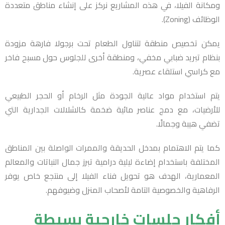
ومكانة الفيلا، في هذه المشاريع نركز على إنشاء مناطق متعددة
الوظائف (Zoning).
يمكن تخصيص منطقة لتناول الطعام تحت برجولا فارهة مزودة
بنظام تبريد ضبابي مخفي، ومنطقة أخرى للجلوس حول مسبح فاخر
مع كراسي استلقاء عصرية.
يتم استخدام مواد عالية الجودة مثل الرخام أو الحجر الطبيعي
للأرضيات، مع دمج عناصر مائية ضخمة كالشلالات الجدارية التي
تضفي هيبة وجمالًا.
كما يتم الاهتمام بمدخل الحديقة والممرات الواصلة بين المناطق
المختلفة باستخدام إضاءة ليلية درامية تبرز جمال النباتات والمعالم
المعمارية، الهدف هو تحويل فناء الفيلا إلى منتجع خاص يوفر
الرفاهية والخصوصية التامة لأصحاب المنزل وضيوفهم.
أفكار جلسات خارجية بسيطة