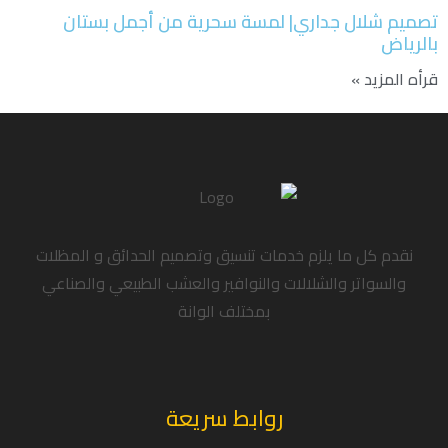
تصميم شلال جداري| لمسة سحرية من أجمل بستان
بالرياض
قرأه المزيد »
نقدم كل ما يلزم خدمات تنسيق وتصميم الحدائق و المظلات
والسواتر والشلالات والنوافير والعشب الطبيعي والصناعي
بمختلف الوانة
روابط سريعة