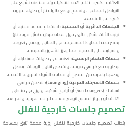
العائلية الكبيرة، تخلق هذه التشكيلة بيئة محتضنة تشجع على
التواصل الجماعي، وتسمح بوضع طاولة نار أو طاولة قهوة
كبيرة في المنتصف.
الجلسات الدائرية أو المنحنية:
استخدام مقاعد منحنية أو
ترتيب الأثاث بشكل دائري حول نقطة مركزية (مثل موقد نار)
يكسر حدة الخطوط المستقيمة في المباني ويضفي نعومة
وانسيابية على التصميم، مما يعزز الشعور بالحميمية.
جلسات الطعام الرسمية:
تعتمد على طاولات مستطيلة أو
بيضاوية مع كراسي مريحة، وتخصص لتناول الوجبات، يفضل
وضعها بالقرب من المطبخ أو منطقة الشواء لسهولة الخدمة.
جلسات الاسترخاء الفردية (Lounging):
تتضمن كراسي
استلقاء (Sun Loungers) أو أراجيح شبكية، وتوزع في مناطق
هادئة أو بجوار المسبح لتوفير مساحة للراحة الفردية والقراءة.
تصميم جلسات خارجية للفلل
يتطلب
تصميم جلسات خارجية للفلل
رؤية فخمة تليق بمساحة