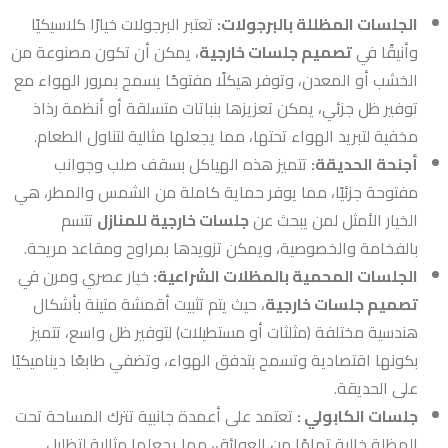
الجلسات المظللة بالبرجولات:
تعتبر البرجولات خيارًا كلاسيكيًا
وأنيقًا في
تصميم جلسات خارجية
، يمكن أن تكون مصنوعة من
الخشب أو المعدن، وتوفر هيكلًا مفتوحًا يسمح بمرور الهواء مع
توفير ظل جزئي، يمكن تعزيزها بنباتات متسلقة أو أنظمة رذاذ
مخفية لتبريد الهواء تحتها، مما يجعلها مثالية لتناول الطعام.
أجنحة الحديقة:
تتميز هذه الهياكل بسقف صلب وجوانب
مفتوحة جزئيًا، مما يوفر حماية كاملة من الشمس والمطر، هي
الخيار الأمثل لمن يبحث عن
جلسات خارجية للمنازل
تتسم
بالفخامة والخصوصية، ويمكن تزويدها بمراوح ومقاعد مريحة.
الجلسات المحمية بالمظلات الشراعية:
خيار عصري ومرن في
تصميم جلسات خارجية
، حيث يتم تثبيت أقمشة متينة بأشكال
هندسية مختلفة (مثلثات أو مستطيلات) لتوفير ظل واسع، تتميز
بكونها اقتصادية وتسمح بتدفق الهواء، وتضفي طابعًا ديناميكيًا
على الحديقة.
جلسات الكابولي :
تعتمد على أعمدة جانبية تترك المساحة تحت
المظلة خالية تمامًا من العوائق، مما يجعلها مثالية لتظليل