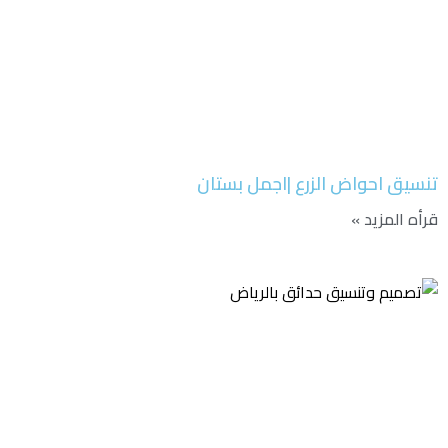
تنسيق احواض الزرع |اجمل بستان
قرأه المزيد »