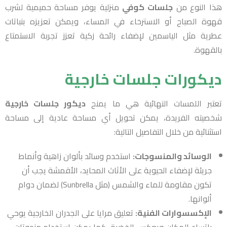
هذا النوع من
جلسات كوفي
منزلية يوفر مساحة حميمية لشرب
قهوة الصباح أو الاسترخاء في المساء، ويمكن تعزيزه بنباتات
عطرية مثل الياسمين لإضفاء رائحة زكية تعزز تجربة الاستمتاع
بالقهوة.
ديكورات جلسات خارجية
تعتبر اللمسات النهائية هي ما يمنح
ديكور جلسات خارجية
شخصيته الفريدة، يمكن تحويل أي مساحة عادية إلى مساحة
استثنائية من خلال التفاصيل التالية:
الوسائد والمنسوجات:
استخدم وسائد بألوان زاهية وأنماط
جريئة لإضفاء الحيوية على الأثاث المحايد، الأقمشة يجب أن
تكون مقاومة للماء والشمس (مثل Sunbrella) لضمان دوام
ألوانها.
الإكسسوارات الفنية:
تعليق مرايا على الجدران الخارجية يوحي