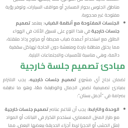
مناطق الجلوس بجوار المسابح أو مواقف السيارات، وتوفر رؤية
مفتوحة غير محجوبة.
الجلسات المفتوحة مع أنظمة الضباب:
يعتمد
تصميم
جلسات خارجية
في هذا النوع على تنسيق الأثاث في الهواء
الطلق مع استخدام أعمدة ضباب محيطة أو مراوح رذاذ متنقلة،
مما يخلق منطقة باردة ومنعشة دون الحاجة لهياكل سقفية
دائمة، وهي مناسبة للأمسيات والاجتماعات الليلية.
مبادئ تصميم جلسة خارجية
لضمان نجاح أي مشروع
تصميم جلسات خارجيه
، يجب الالتزام
بمبادئ تصميمية تضمن الجمال والوظيفة معًا، وهو ما نطبقه
بصرامة في “أجمل بستان”:
الوحدة والترابط:
يجب أن تتناغم عناصر
تصميم جلسات خارجية
مع طراز المنزل المعماري، نستخدم التكرار في النباتات أو المواد
(مثل الخشب أو الحجر) لربط أجزاء الحديقة ببعضها البعض، مما