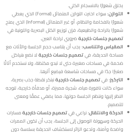
يخلق شعورًا بالانسجام الكلي.
التوازن:
سواء اخترت التوازن المتماثل (Formal) الذي يعطي
شعورًا بالفخامة والنظام، أو غير المتماثل (Informal) الذي يمنح
شعورًا بالراحة والطبيعية، فإن توزيع الكتل البصرية واللونية في
تصميم جلسات خارجية
ضروري لراحة العين.
المقياس والتناسب:
يجب أن يتناسب حجم الجلسة والأثاث مع
مساحة الحديقة، في
تصميم جلسات خارجية
لا نضع هياكل
ضخمة في مساحات صغيرة حتى لا تبدو مكتظة، ولا نستخدم أثاثًا
صغيرًا جدًا في مساحات شاسعة فيضيع أثرها.
التركيز:
في
تصميم جلسات خارجية
نبتكر نقطة جذب بصرية،
سواء كانت نافورة مياه، شجرة مميزة، أو مدفأة خارجية، لنوجه
النظر إليها وننظم الجلسة حولها، مما يضفي عمقًا ومعنى
للتصميم.
الحركة والانتقال:
نراعي في
تصميم جلسات خارجية
مسارات
الحركة وسهولة الوصول إلى الجلسة، يجب أن تكون الممرات
واضحة وآمنة، وتدعو الزائر لاستكشاف الحديقة بسلاسة دون