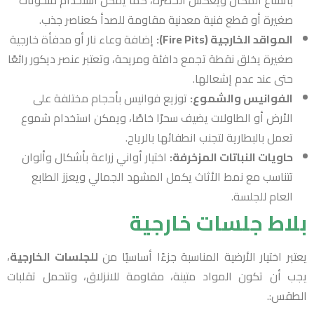
باتساع المكان ويعكس الخضرة، كما يمكن استخدام منحوتات
صغيرة أو قطع فنية معدنية مقاومة للصدأ كعناصر جذب.
المواقد الخارجية (Fire Pits):
إضافة وعاء نار أو مدفأة خارجية
صغيرة يخلق نقطة تجمع دافئة ومريحة، وتعتبر عنصر ديكور رائعًا
حتى عند عدم إشعالها.
الفوانيس والشموع:
توزيع فوانيس بأحجام مختلفة على
الأرض أو الطاولات يضيف سحرًا خاصًا، ويمكن استخدام شموع
تعمل بالبطارية لتجنب انطفائها بالرياح.
حاويات النباتات المزخرفة:
اختيار أواني زراعة بأشكال وألوان
تتناسب مع نمط الأثاث يكمل المشهد الجمالي ويعزز الطابع
العام للجلسة.
بلاط جلسات خارجية
يعتبر اختيار الأرضية المناسبة جزءًا أساسيًا من
للجلسات الخارجية
،
يجب أن تكون المواد متينة، مقاومة للانزلاق، وتتحمل تقلبات
الطقس:.