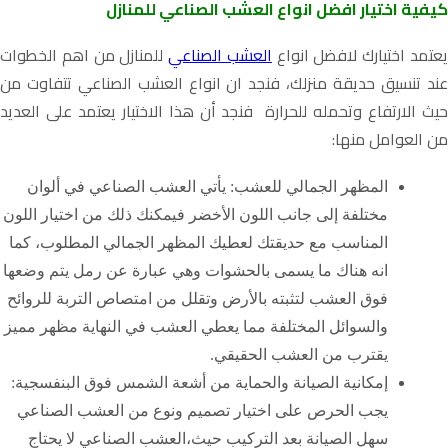
كيفية اختيار افضل انواع العشب الصناعي للمنازل
عتمد اختيارك لافضل انواع
العشب الصناعي
للمنازل من اهم الخطوات
عند تنسيق حديقة منزلك، فنجد ان انواع العشب الصناعي تتفاوت من
حيث الارتفاع وتحمله للحرارة فنجد أن هذا الاختيار يعتمد على العديد
من العوامل منها:
المظهر الجمالي للعشب: يأتي العشب الصناعي في ألوان
مختلفة إلى جانب اللون الأخضر فيمكنك ذلك من اختيار اللون
المناسب مع حديقتك لعطيك المظهر الجمالي المطلوب، كما
انه هناك ما يسمى بالحشوات وهي عبارة عن رمل يتم وضعها
فوق العشب لتثبته بالأرض وتقلل من امتصاص التربة للروائح
والسوائل المختلفة مما يعطي العشب في النهاية مظهر مميز
يقترب من العشب الحقيقي.
إمكانية الصيانة والحماية من أشعة الشمس فوق البنفسجية:
يجب الحرص على اختيار تصميم ونوع من العشب الصناعي
سهل الصيانة بعد التركيب حيث،العشب الصناعي لا يحتاج