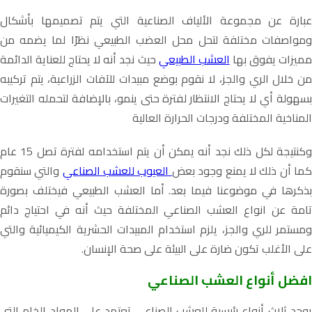
عبارة عن مجموعة الألياف الصناعية التي يتم تصميمها بأشكال
ومواصفات مختلفة لتحل محل العضب الطبيعي نظرًا لما يضمه من
ميزات يفوق بها
العشب الطبيعي
حيث نجد أنه لا يحتاج للعناية الدائمة
من خلال الري والجز، لا نقوم بوضع مبيدات للآفات الزراعية، يتم تركيبه
بسهولة أي لا يحتاج الانتظار لفترة حتى ينمو، بالإضافة لتحمله التغيرات
المناخية المختلفة ودرجات الحرارة العالية
وكنتيجة لكل ذلك نجد أنه يمكن أن يتم استخدامه لفترة تصل 15 عام
ما أن ذلك لا يمنع وجود بعض
العيوب للعشب الصناعي
والتي سنقوم
بذكرها في موضوعنا فيما بعد. أما العشب الطبيعي فيختلف بصورة
تامة عن انواع العشب الصناعي المختلفة حيث أنه في احتياج دائم
ومستمر للري والجز، يلزم استخدام المبيدات الحشرية الكيميائية والتي
على الأغلب تكون ضارة على البيئة على صحة الإنسان.
افضل أنواع العشب الصناعي
يوجد ثلاث أنواع رئيسية للعشب الصناعي تعتمد على المواد الخام التي