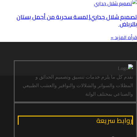
تصميم شلال جداري| لمسة سحرية من أجمل بستان
بالرياض
قرأه المزيد »
نقدم كل ما يلزم خدمات تنسيق وتصميم الحدائق و
المظلات والسواتر والشلالات والنوافير والعشب الطبيعي
والصناعي بمختلف الوانة
روابط سريعة