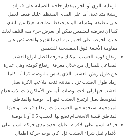
الرعاية بالري أو الجز بمقدار حاجته للصيانة على فترات
زمنية متباعدة، أما على المدى المنتظم عليك فقط العمل
على تنظيفه وغسله بالماء يحتفظ بنظافته بعيدًا عن البقع،
كما أن تعرضه للشمس يمكن أن يعرض جزء منه للتلف لذلك
عليك الحرص على اختيار نوع لديه القدرة والخصائص على
مقاومة الأشعة فوق البنفسجية للشمس
ارتفاع كومة العشب: يمكنك معرفة افضل انواع العشب
الصناعي للمنازل من خلال معرفة ارتفاع كومته وهي عبارة
عن طول ريش العشب الذي يقاس بالبوصة، كما أنه كلما
ازداد طول العشب تزداد متانته فنجد ملاعب الكرة يصل
العشب فيها إلى ثلاث بوصات، أما عن الأماكن ذات الاستخدام
المتوسط يصل ارتفاع العشب فيها إلى بوصة والمناطق
المزدحمة نستخدم فيها العشب ذات ارتفاع 2 بوصة واخيرًا
المناطق قليلة الاستخدام نضع بها العشب 0.5 أو 1 بوصة.
حركة السير على الأقدام: عليك تحديد مدى حركة السير على
الأقدام قبل شراء العشب فإذا كان يوجد حركة أطفال