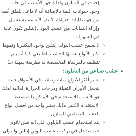
]حدث في النايلون ولذلك فهو الأنسب في حالة
وجود حيوانات أليفة بالإضافة أنه لا داعى للقلق أيضا
من جهة نفايات حيوانك الأليف لأنه عملية غسيل
وإزالة النفايات من عشب البولي إيثيلين تكون غاية
في السهولة .
لا يسمح عشب البولي إيثلين بوجود البكتيريا ونموها.
أكثر الأنواع تشابهًا للعشب الطبيعي كما أنه يتم
تنظيفه بالفرشاة المخصصة له بطريقة سهلة جدًا
عشب صناعي من النايلون:
يعتبر أكثر الأنواع متانة وصلابة في الأسواق حيث
يتحمل الأوزان الثقيلة ودرجات الحرارة العالية لذلك
هو الأنسب للاستخدام في الأماكن ذات ضغط
الاستخدام الكبير لذالك يعتبر واحد من افضل انواع
العشب الصناعي للمنازل.
يتم استخدام عشب النايلون على أنه قش ثانوي
حيث يدخل في تركيب عشب البولي إيثلين والبولي