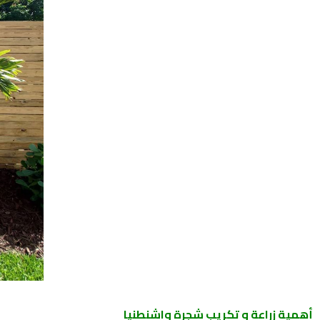
أهمية زراعة و تكريب شجرة واشنطنيا