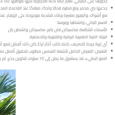
جذورها على المباني. تعتبر أيضًا نخلة صحراوية لأنها موطنها تلك 
جذعها بني محمر يبلغ قطره قدمًا واحدًا، منتفخًا عند القاعدة الم
مع أشواك. والزهور صغيرة بيضاء قشدية موجودة على الإزهار. عندما 
الاسم النباتي: واشنطنيا روبوستا
الأسماء الشائعة: مكسيكان فان بالم، مكسيكان واشنطن بال
البيئة: التربة الطميية الرملية والقلوية والحمضية.
أي تربة جيدة التصريف، كلما كانت أكثر ثراءً كان ذلك أفضل لنمو أس
التعرض: التعرض الكامل لأشعة الشمس مطلوب لتحقيق أفضل نمو لهذ
النمو البطيء، قد يستغرق ما يصل إلى 10 سنوات لتكوين جذع. ثم يتحسن معدل النمو إلى بطيء معتدل وطويل الأمد.