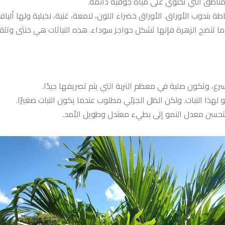
المناطق التي تحتوي على مياه جوفية دائمة.
حاطة بندوب الأوراق. الأوراق خضراء اللون، لامعة، غنية، نخيلية ولها أ
تنضج الزهرة فإنها تشكل حواجز سوداء. هذه النباتات هي خنثى وتلقيح ذ
رع، وتكون صلبة في معظم التربة التي يتم تصريفها جيدًا.
ا النبات. ولكن الظل الجزئي مطلوب عندما يكون النبات صغيرًا.