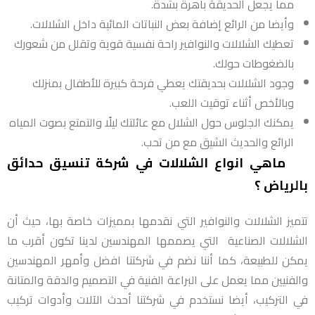
مما يجعل الحديقة باهرة بشدة.
وأيضا من الرائع إضافة بعض النباتات المائية داخل الشلالات.
تعطيك الشلالات والنوافير راحة نفسية قوية وتقلل من شعورك
بالضغوطات حولك.
وجود الشلالات بحديقتك يعطي فرحة كبيرة للأطفال بمنزلك
وبالأخص أثناء توقيت اللعب.
يمكنك الجلوس حول الشلال مع عائلتك ليلًا والتمتع بصوت المياه
الرائع والحديث الشيق مع من تحب.
ماهي انواع الشلالات في شركة تنسيق حدائق
بالرياض ؟
تتميز الشلالات والنوافير التي نقدمها بمميزات خاصة بها، حيث أن
الشلالات الصناعية التي يصممها المهندسين لدينا تكون أقرب ما
يمكن للطبيعة، كما أننا نضم في شركتنا افضل وأمهر المهندسين
والفنيين مما يعمل على البراعة الفنية في التصميم والدقة والمتانة
في التركيب، أيضا نستخدم في شركتنا أحدث الآلات وأدوات تركيب