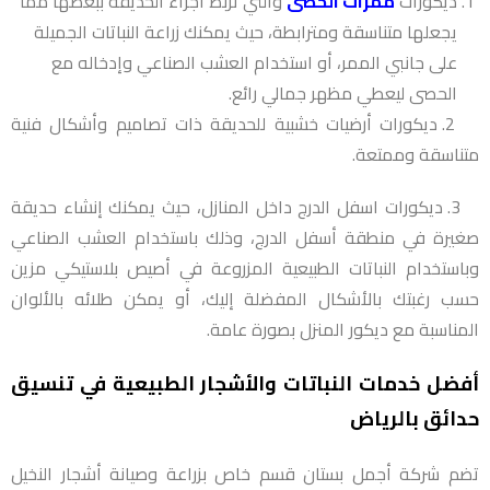
ديكورات
ممرات الحصى
والتي تربط أجزاء الحديقة ببعضها مما
يجعلها متناسقة ومترابطة، حيث يمكنك زراعة النباتات الجميلة
على جانبي الممر، أو استخدام العشب الصناعي وإدخاله مع
الحصى ليعطي مظهر جمالي رائع.
2. ديكورات أرضيات خشبية للحديقة ذات تصاميم وأشكال فنية
متناسقة وممتعة.
3. ديكورات اسفل الدرج داخل المنازل، حيث يمكنك إنشاء حديقة
صغيرة في منطقة أسفل الدرج، وذلك باستخدام العشب الصناعي
وباستخدام النباتات الطبيعية المزروعة في أصيص بلاستيكي مزين
حسب رغبتك بالأشكال المفضلة إليك، أو يمكن طلائه بالألوان
المناسبة مع ديكور المنزل بصورة عامة.
أفضل خدمات النباتات والأشجار الطبيعية في تنسيق
حدائق بالرياض
تضم شركة أجمل بستان قسم خاص بزراعة وصيانة أشجار النخيل