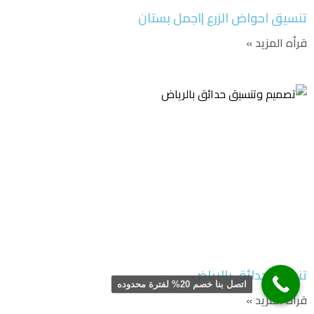
تنسيق احواض الزرع |اجمل بستان
قرأه المزيد »
تنسيق حدائق بالرياض
اتصل بنا خصم 20% لفترة محدوده
قرأه المزيد »