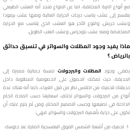
مع أنواع التربة المختلفة، اما عن الانواع فنجد أنه العشب الطبيعي
ينقسم إلى عشب يناسب درجات الحرارة العالية ومنها عشب برمودا
وعشب حريش. والنوع الأخر هو العشب الذي يتناسب مع الحرارة
المنخفضة ومنه عشب بلوجراس وعشب العنب الطويل.
ماذا يفيد وجود المظلات والسواتر في تنسيق حدائق
بالرياض ؟
يضفي وجود
المظلات والبرجولات
لمسة جمالية مميزة إلى
الحديقة، حيث تمكنك الحصول على الخصوصية المطلوبة داخل
حديقتك لتحميك من اختلاس نظر من قبل الغرباء، كما أنه هناك عدة
أنواع من البرجولات والسواتر تختلف اسعارها حسب المادة الخام
الداخلة في تصنيعها وحسب التصميم المختار، ومن ثم يلزم عليك أن
تكون على دراية بأهمية البرجولات والسواتر، فهي:
تحميك من أشعة الشمس الفوق البنفسجية الضارة عند جلوسك