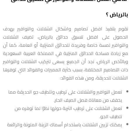
بالرياض ؟
نقوم بتنفيذ افضل تصاميم واشكال الشلالات والنوافير بهدف
الحصول على افضل تنسيق حدائق بالرياض، تضيف الشلالات
والنوافير لمسة خاصة وفريدة للحدائق المنزلية أو العامة، كما أن
مع زيادة مساحة الحدائق المنزلية في المملكة العربية السعودية
وبالأخص الرياض، نجد أن الجميع يسعى لتركيب الشلالات والنوافير
ذات التصاميم المختلفة، بسبب كثرة المميزات والفوائد التي توفرها
الشلالات للحديقة، ومن هذه الفوائد:
تعمل النوافير والشلالات على ترطيب وتلطيف جو الحديقة مما
يخفف من معاناة فصل الصيف الحار.
تعمل الشلالات على ترطيب التربة حولها نظرًا لما توفره من
تلطيف الجو.
يمكنك تزيين الشلالات باستخدام أسماك الزينة الملونة والرائعة