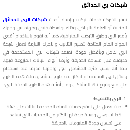
شبكات ري الحدائق
توفر الشركة خدمات تركيب وإمداد أحدث
شبكات الري للحدائق
المنزلية أو العامة بالرياض، وذلك بواسطة فنيين ومهندسين وخبراء
بأمور الري وطرق التركيب الاحترافية، كما أنه نقوم باستخدام أقوى
المواد الخام المتاحة لتصنيع الأنابيب والأجزاء اللازمة لعمل شبكة
الري كامل وبأفضل جودة، تعتمد شبكات الري المستخدمة في
حديقتك على مساحة الحديقة وأيضا أنواع النباتات المزروعة فيها،
كما أنه بسبب كثرة المشاكل التي واجهتنا قديمًا عند استخدام
وسائل الري القديمة تم ابتكار عدة طرق حديثة، وعملت هذه الطرق
على منع وقوع تلك المشاكل، ومن أمثلة هذه الطرق الحديثة للري:
الري بالتنقيط:
حيث يعمل على توفير كميات المياه المحددة للنباتات على هيئة
قطرات وهي وسيلة جيدة لها الكثير من المميزات التي تساعد
على تحسين جودة المزروعات بالحديقة.