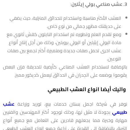
3. عشب صناعي بولي إيثلين
:
العشب الأكثر مناسبة واستخدام للحدائق المنزلية، حيث يضفي
على حديقتك مظهر جمالي من نوع خاص.
ومع تقدم العلم وتطوره تم استخدام النايلون كقش ثانوي مع
مادة البولي إيثيلين أو البولي بروبلين، وذلك من أجل إنتاج أنواع
عشب اخرى تحمل صفات جديدة ومتميزة أكثر تجمع بين صفات
النوعين.
بالإضافة لاستخدام العشب الصناعي كأرضية للحديقة فإن البعض
يقوموا بوضعه على الجدران في الحدائق ليعمل كديكور مميز.
واليك أيضا انواع العشب الطبيعي
نوفر في شركة اجمل بستان خدمات بيع، توريد وزراعة
عشب
طبيعي
بجودة لا مثيل لها، وذلك لوجود أكثر المهندسين والفنيين
مهارة وخبرة مما يجعلهم قادرين على التعامل مع جميع أنواع
التربة، بالإضافة إلى القدرة على زراعة جميع انواع العشب الطبيعي