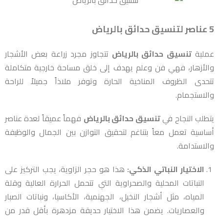
5 عناصر لتنسيق حدائق بالرياض
عملية
تنسيق حدائق بالرياض
تتجاوز مجرد زراعة بعض الأشجار
والأزهار، فهي فن وعلم يهدف إلى خلق مساحة خارجية متكاملة
تتحدى الظروف المناخية الحارة وتوفر ملاذاً جميلاً للراحة
والاستجمام.
يتطلب النجاح في
تنسيق حدائق بالرياض
فهماً عميقاً لعدة عناصر
أساسية تعمل معاً بتناغم لتحقيق التوازن بين الجمال والوظيفة
والاستدامة.
الاختيار النباتي الذكي:
هذا هو حجر الزاوية، يجب التركيز على
النباتات المحلية والصحراوية التي تتحمل الحرارة العالية وقلة
المياه، مثل أشجار النخيل، الجهنمية، الأكاسيا، ونباتات الصبار
والعصاريات. يضمن هذا الاختيار حديقة مزدهرة بأقل قدر من