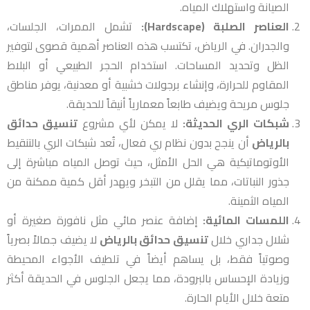
الصيانة واستهلاك المياه.
العناصر الصلبة (Hardscape):
تشمل الممرات، الجلسات،
والجدران. في الرياض، تكتسب هذه العناصر أهمية قصوى لتوفير
الظل وتحديد المساحات. استخدام الحجر الطبيعي أو البلاط
المقاوم للحرارة، وإنشاء برجولات خشبية أو معدنية، يوفر مناطق
جلوس مريحة ويضيف طابعاً معمارياً أنيقاً للحديقة.
شبكات الري الحديثة:
لا يمكن لأي مشروع
تنسيق حدائق
بالرياض
أن ينجح بدون نظام ري فعال، تُعد شبكات الري بالتنقيط
الأوتوماتيكية هي الحل الأمثل، حيث توصل المياه مباشرة إلى
جذور النباتات، مما يقلل من التبخر ويهدر أقل كمية ممكنة من
المياه الثمينة.
اللمسات المائية:
إضافة عنصر مائي مثل نافورة صغيرة أو
شلال جداري خلال
تنسيق حدائق بالرياض
لا يضيف جمالاً بصرياً
وصوتياً فقط، بل يساهم أيضاً في تلطيف الأجواء المحيطة
وزيادة الإحساس بالبرودة، مما يجعل الجلوس في الحديقة أكثر
متعة خلال الأيام الحارة.