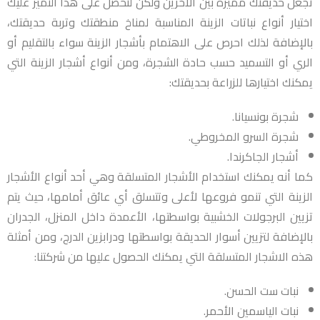
تجعل حديقتك مميزة بين الأخرين ولكن لتحصل على هذا التميز عليك
اختيار أنواع نباتات الزينة المناسبة لمناخ منطقتك وتربة حديقتك،
بالإضافة لذلك احرص على الاهتمام بأشجار الزينة سواء بالتقليم أو
الري أو التسميد حسب حادة الشجرة، ومن أنواع أشجار الزينة التي
يمكنك اختيارها للزراعة بحديقتك:
شجرة بونسيانا.
شجرة السرو المخروطي.
أشجار الجاكرندا.
كما أنه يمكنك استخدام الأشجار المتسلقة وهي أحد أنواع الأشجار
الزينة التي تنمو فروعها لأعلى وتتسلق أي عائق أمامها، حيث يتم
تزيين البرجولات الخشبية بواسطتها، الأعمدة داخل المنزل، الجدران
بالإضافة لتزيين أسوار الحديقة بواسطتها ودرابزين الدرج، ومن أمثلة
هذه الاشجار المتسلقة التي يمكنك الحصول عليها من شركتنا:
نبات ست الحسن.
نبات الياسمين الأحمر.