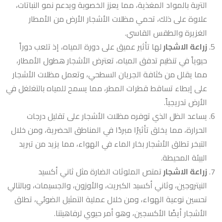
التربة بالمواد المغذية، مما يعزز الخصوبة ويدعم نمو النباتات،
علاوة على ذلك، تحمي مظلات الأشجار الأرض من الأمطار
الغزيرة والطقس القاسي.
زراعة الاشجار
لها تأثير عميق على دورة المياه، إذ تلعب دوراً
حيوياً في تنظيم تدفق المياه، تعترض الأشجار هطول الأمطار،
مما يقلل من كثافة الجريان السطحي، وتعمل مظلات الأشجار
على إبطاء تساقط قطرات المطر، مما يسمح للمياه بالتغلغل في
الأرض تدريجياً.
يساعد الظل الذي توفره مظلات الأشجار على تقليل درجات
الحرارة، مما يخلق تأثيرًا مبردًا في المناطق الحضرية، ومن خلال
التبخر تطلق الأشجار بخار الماء في الهواء، مما يزيد من تبريد
البيئة المحيطة.
زراعة الاشجار
تمتص الملوثات الضارة مثل ثاني أكسيد
النيتروجين، وثاني أكسيد الكبريت، والأوزون، والجسيمات، وبالتالي
تحسين نوعية الهواء، ومن خلال عملية التمثيل الضوئي، تطلق
الأشجار أيضًا الأكسجين، وهو أمر حيوي لرفاهيتنا.