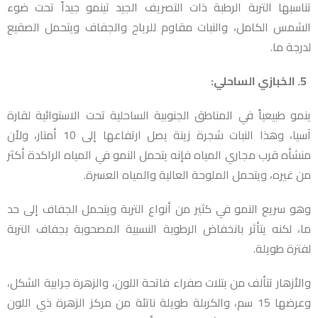
تناسبها التربة الرطبة ذات التصريف الجيد تينمو جيداً تحت ضوء
الشمس الكامل، والنبات مقاوم للرياح والجفاف ويتحمل الصقيع
لدرجة ما.
5. الخبازي الساحلي:
ينمو طبيعياً في المناطق الجنوبية الساحلية تحت الاستوائية لقارة
آسيا، وهذا النبات شجرة زينة يصل ارتفاعها إلى 10 أمتار، ولأن
منشأه قرب مجاري المياه فإنه يتحمل النمو في المياه الراكدة أكثر
من غيره، ويتحمل الملوحة العالية والمياه العسرة.
وهو سريع النمو في كثير من أنواع التربة ويتحمل الجفاف إلى حد
ما، لكنه يتأثر بانخفاض الرطوبة النسبية المصحوبة بجفاف التربة
لفترة طويلة.
والأزهار تتألف من بتلات صفراء فاتحة اللون، والزهرة جرابية الشكل،
وعرضها 15 سم، والكربلة طويلة ناتئة من مركز الزهرة ذي اللون