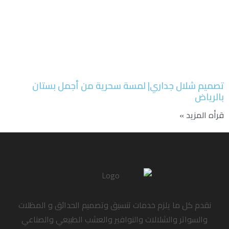
تصميم شلال جداري| لمسة سحرية من أجمل بستان
بالرياض
قرأه المزيد »
نقدم كل ما يلزم خدمات تنسيق وتصميم الحدائق و المظلات
والسواتر والشلالات والنوافير والعشب الطبيعي والصناعي