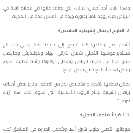
وهذا النبات أحد أحسن النباتات التي يعتمد عليها في عمارة البيئة في
الرياض حيث يوجد نامياً بصورة جيدة في أماكن عدة في المدينة.
2. النارنج (برتقال إشبيلية الحامض):
أشجار يصل ارتفاعها كحد أقصى إلى نحو 10 أمتار وهي ذات تاج
مستدير،موطنها الأصلي شمال شرقي الهند وبنجلاديش وماينمار،
تنمو جيداً في مدينة الرياض وتعطي أزهارها رائحة عطرية ذكية،
وتظل لعدة أسابيع خلال فصل الربيع.
يمكن قطفها لتقطير واستخلاص نوع من العطور، وتزرع بعض أصناف
برتقال إشبيلية لإنتاج الزيوت الأساسية التي تسوق تحت اسم “زيت
نيرولي”.
3.
الفراشة (خف الجمل):
موطنها الأصلي جنوب شرق آسيا ويتحمل الحرارة في المناطق تحت