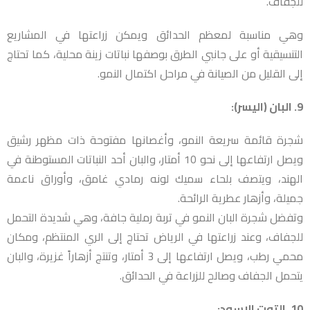
للجفاف.
وهي مناسبة لمعظم الحدائق ويمكن زراعتها في المشاريع
التنسيقية أو على جانبي الطرق بوصفها نباتات زينة محلية، كما تحتاج
إلى القليل من الصيانة في مراحل اكتمال النمو.
9. البان (اليسر):
شجرة قائمة سريعة النمو، وأغصانها مفتوحة ذات مظهر رشيق
ويصل ارتفاعها إلى نحو 10 أمتار، والبان أحد النباتات المستوطنة في
الهند، ويتصف بلحاء سميك لونه رمادي غامق، وأوراق ناعمة
جميلة، وأزهار عطرية الرائحة.
وتفضل شجرة البان النمو في تربة رملية جافة، وهي شديدة التحمل
للجفاف، وعند زراعتها في الرياض تحتاج إلى الري المنتظم، ومكان
محمي رطب، ويصل ارتفاعها إلى 3 أمتار، وتنتج أزهاراً غزيرة، والبان
يتحمل الجفاف وصالح للزراعة في الحدائق.
10. التوت الاسود: