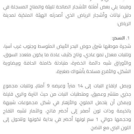
وفيما يلي بعض أمثلة الأشجار الصالحة للبيئة والمناخ المسجلة في
دليل نباتات وأشجار الرياض الذي أصدرته الهيئة الملكية لمدينة
الرياض:
السدر:
شجرة موطنها شرق حوض البحر الأبيض المتوسط وجنوب غرب آسيا،
وللنبات معدل نمو عادي، وتاج كثيف عادة ما يكون متعدد السوق،
والأوراق شبه دائمة الخضرة، متبادلة كاملة الحافة وبيضاوية
الشكل، والأفرع مسلحة بأشواك صغيرة.
ويصل ارتفاع النبات إلى 14 متراً وعرضه 9 أمتار، وللنبات مجموع
جذري منتشر وعميق، ومتطلبات النبات من حيث التربة والري قليلة
ويمكن أن يتحمل الملوح، والأزهار في شكل مجموعات شبيهة
بالخيمة وذات لون أصفر إلى أخضر فاتح، والثمار تشبه التفاح
وحجمها حوالي 1 سم لونها أخضر في بداية تكونها وتتحول إلى
اللون البني مع النضج.