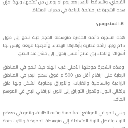
القرمزي، وتتساقط الأزهار بعد يوم أو يومين من تفتحها، ولهذا فإن
هذه الشجرة غير ملائمة للزراعة في ممرات المشاة.
6. السندروس:
هذه الشجرة دائمة الخضرة متوسطة الحجم حيث تنمو إلى طول
15م ولها رائحة عطرية بأزهارها البيضاء، وأفرعها مربعة وليس بها
أشواك، واللحاء بني فاتح أملس يتحول إلى خشن عند النضج.
وهذه الشجرة موطنها الأصلي غرب الهند حيث تنمو في المناطق
الرطبة على ارتفاع أقل من 500 م فوق سطح البحر في المناطق
الزراعية والساحلية والغابات، والأوراق بيضاوية الشكل ولها عنق
برتقالي اللون، وتتحول الأوراق إلى اللون البرتقالي البني في الموسم
الجاف.
وهي تنمو في المواقع المشمسة وشبه الظليلة، وتنمو في معظم
الترب وتفضل التربة المتعادلة إلى متوسطة الحموضة والترب جيدة