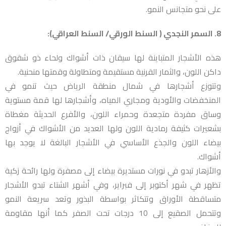
على نحو متجانس النمو.
8. السمر النجدي ( السنط الورقي/ السنط العراقي):
هذه الأشجار المتباينة لها سيقان ذات أشواك ولحاء ذو شقوق
داكن اللون، والثمار القرنية مستقيمة ومتطاولة وقمتها منحنية.
وتتوزع أشجارها في شمال منطقة الرياض حيث تنمو في
المنخفضات والأودية ومجاري المياه، وأشجارها لها قمة مستوية
وساق مفردة متجعدة وحمراء اللون، والأفرع الحديثة مغطاة
بشعيرات كثيفة رمادية اللون ولها العديد من الأشواك في أزواج
بيضاء اللون والجذع الأساسي في الأشجار البالغة لا يوجد بها
أشواك.
والأزهار تبدو في نورات مستديرة بيضاء إلى مصفرة ولها رائحة زكية
تظهر في شهر أكتوبر إلى فبراير، وفي أشهر الشتاء تبدو الأشجار
متساقطة الأوراق وتتكاثر بواسطة البذور وتعد سريعة النمو
وتتحمل الصقيع إلى 10 درجات تحت الصفر كما أنها مقاومة