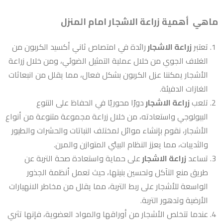
ماهي أهمية
زراعة الاشجار
امام المنزل
تعتبر
زراعة الاشجار
رائدة في امتصاص ثاني أكسيد الكربون من
الغلاف الجوي من خلال عملية التمثيل الضوئي، ومن خلال زراعة
الأشجار يمكننا عزل الكربون بشكل فعال، مما يقلل من انبعاثات
الغازات الدفيئة.
تلعب
زراعة الاشجار
دورًا محوريًا في الحفاظ على التنوع
البيولوجي واستعادته، من خلال زراعة مجموعة متنوعة من أنواع
الأشجار، نقوم بإنشاء موائل لمختلف النباتات والحشرات والطيور
والثدييات، مما يعزز النظام البيئي المتوازن والمرن.
تساعد
زراعة الاشجار
على حماية واستعادة صحة التربة عن
طريق منع التآكل وتحسين بنيتها، حيث تعمل أنظمة الجذور
الواسعة للأشجار على ربط التربة، مما يقلل من مخاطر الانهيارات
الأرضية وتدهور التربة.
عندما تتخلص الأشجار من أوراقها والمواد العضوية، فإنها تثري