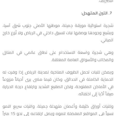
التصريف.
7. التين المتهدل:
شجرة استوائية مورقة جميلة، موطنها الأصلي جنوب شرق آسيا،
ويشيع وجودها بوصفها نبات تنسيق داخلي في الرياض ولا تُزرع خارج
المباني.
وهي شجرة واسعة الاستخدام على نطاق عالمي في المنازل
والمكاتب والأسواق العامة المغلقة.
ويمكن للنبات تحمل الظروف المناخية لمدينة الرياض إذا وفرت له
الحماية الكاملة في الحدائق، وكان فيما مضى يرى أحياناً مزروعاً
في الأماكن المفتوحة، ولكن الصقيع الشديد وارتفاع درجة الحرارة
صيفاً أدّيا إلى اختفائه.
وللنبات أوراق كثيفة وأغصان متهدلة جميلة. والنبات سريع النمو
نسبياً في المواقع المفضلة لنموه ويصل ارتفاعه إلى نحو 15 متراً