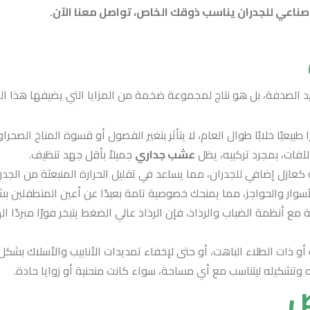
ناعي للجدران يناسب ذوقك الخاص، تواصل معنا الآن.
 الصدفة، بل هو نتاج لمجموعة ضخمة من المزايا التي يضيفها هذا العن
 طبيعيًا خلابًا طوال العام، لا يتأثر بتغير الفصول أو قسوة المناخ الصحرا
الآفات، بمجرد تركيبه، يظل
عشب جداري
جميلاً بأقل جهد تنظيف.
 كعازل إضافي للجدران، مما يساعد في تقليل الحرارة المنبعثة من الجدر
أسوار والحواجز، مما يمنحك خصوصية تامة بعيدًا عن أعين المتطفلين بش
ة مع أنظمة الضباب والرذاذ، فإن الرذاذ عالي الضغط يتبخر فورًا مبردًا 
قة أو ذات الطلاء الباهت، أو حتى لإخفاء تمديدات الأنابيب والأسلاك بشك
وتشكيله ليتناسب مع أي مساحة، سواء كانت منحنية أو زوايا حادة.
ض