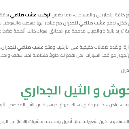
مع كافة التضاريس والمساحات، مما يضمن
تركيب عشب صناعي
بدقة 
ع ككل، ندمج
عشب صناعي للجدران
مع عناصر الهاردسكيب والسوفت س
مة تبريد بالرذاذ والضباب مدمجة مع الحدائق، سواء كانت أنظمة ضغط عال
رة، ونقدم ضمانات حقيقية على التركيب ومنتج
عشب صناعي للجدران
.
تجهيز مواقف السيارات، نحن نقدم لك حلولاً متكاملة تحت سقف واحد.
وش و الثيل الجداري
ات، ولكن هذا غير دقيق، هناك فروق جوهرية بين الثيل المخصص للأر
يُصنع ليتحمل الضغط الع