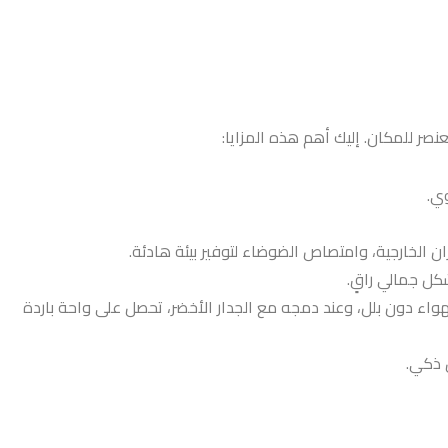
صر للمكان. إليك أهم هذه المزايا:
وي.
ان الخارجية، وامتصاص الضوضاء لتوفير بيئة هادئة.
كل جمالي راقٍ.
الهواء دون بلل، وعند دمجه مع الجدار الأخضر، تحصل على واحة باردة
ل ذكي.