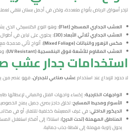
تزخر أسواق الرياض بأنواع متعددة، ولكن في أجمل بستان ننتقي لعملائنا
العشب الجداري المسطح (Flat):
وهو النوع الكلاسيكي الذي يشب
العشب الجداري ثلاثي الأبعاد (3D):
يحتوي على تباين في أطوال الش
مكس الزهور والنباتات (Mixed Foliage):
ألواح تأتي مدمجة مع ز
العشب المقاوم للأشعة فوق البنفسجية (UV Resistant):
وهو
استخدامات جدار عشب ص
لا حدود للإبداع عند استخدام
عشب صناعي للجدران
، فهو عنصر مرن 
الواجهات الخارجية:
إكساء واجهات الفلل والمباني لإعطائها طابعًا 
الأسوار ومحيط المسابح:
لخلق حاجز بصري جميل يمنح الخصوصية 
الديكور الداخلي:
في غرف المعيشة كخلفية للتلفاز، أو في مكاتب ال
المناطق المهملة (تحت الدرج):
استنادًا إلى أفكار استغلال الم
يحول زاوية مهملة إلى نقطة جذب جمالية.