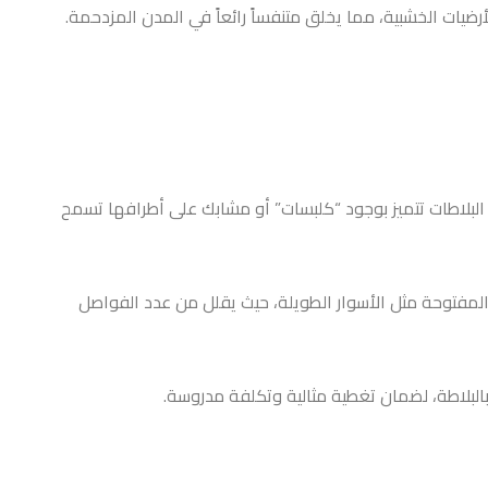
داري على شكل بلاطات (Tiles) مربعة، والمقاس الأكثر شيوعًا هو 50 سم × 50 سم، أو 40 سم × 60 سم، هذه البلاطات تتميز بوجود “كلبسات” أو مشابك على أطرافها تسمح
ا، وهذا النوع يناسب المساحات الكبيرة والمفتوحة مثل الأسوار الطويلة، حيث يقلل من عدد الفواصل
البلاطة، لضمان تغطية مثالية وتكلفة مدروسة.