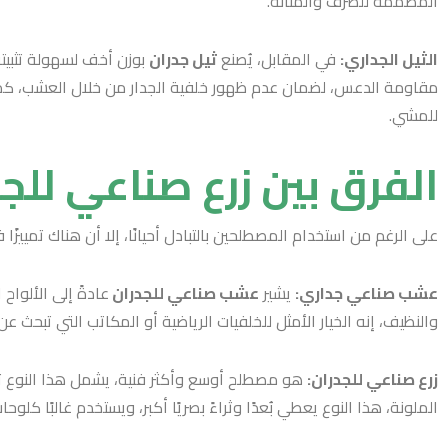
المصممة للصرف والمتانة.
الثيل الجداري:
في المقابل، يُصنع
ثيل جدران
بوزن أخف لسهولة تثبيته 
مقاومة الدعس، لضمان عدم ظهور خلفية الجدار من خلال العشب، كما أ
للمشي.
الفرق بين زرع صناعي لل
على الرغم من استخدام المصطلحين بالتبادل أحيانًا، إلا أن هناك تمييزًا فني
عشب صناعي جداري:
يشير
عشب صناعي للجدران
عادةً إلى الألو
والنظيف، إنه الخيار الأمثل للخلفيات الرياضية أو المكاتب التي تبحث ع
زرع صناعي للجدران:
هو مصطلح أوسع وأكثر فنية، يشمل هذا النوع تنس
الملونة، هذا النوع يعطي بُعدًا وثراءً بصريًا أكبر، ويستخدم غالبًا كلوحات فنية جدارية بارزة (Accent Walls)