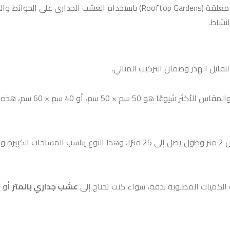
رائعاً في المدن المزدحمة.
لنشاط.
قليل الهدر وضمان التركيب المثالي.
تأتي معظم منتجات العشب الج
على شكل رولات (لفات) بمقاسات أكبر، مثل عرض 2 متر وطول يصل إلى 25 مترً
لكميات المطلوبة بدقة، سواء كنت تحتاج إلى
عشب جداري بالمتر
أو ب