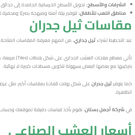
الشرفات والأسطح:
تحويل الأسطح الخرسانية الجامدة إلى حدائق معلقة (Rooftop Gardens) باستخدام العشب الجداري على الحوائط والأرضيات الخشبية، مما يخلق متنفساً 
مناطق اللعب للأطفال:
لتوفير بيئة آمنة ومبهجة بصريًا ومحفزة ل
مقاسات ثيل جدران
عند التخطيط لشراء
ثيل جداري
، من المهم معرفة المقاسات المتاحة لت
بتركيبها مع بعضها البعض بسهولة لتكوين مسطحات كبيرة لا نهائية.
كما يتوفر
ثيل جدران
الظاهرة.
في
شركة أجمل بستان
، نقوم بأخذ قياسات دقيقة لموقعك وحساب ا
أسعار العشب الصناعي