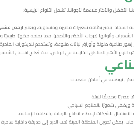
 الأفضل والأكثر ملاءمة لأجوائنا. تشمل الأنواع الرئيسية:
ه السجاد، يتميز بكثافة شعيرات قصيرة ومتساوية، ويعتبر
ارخص عشب 
عيرات وألوانها (درجات الأخضر والأصفر)، مما يمنحه مظهرًا طبيعيًا ووا
هور صناعية ملونة وأوراق نباتات متنوعة، وتستخدم للديكورات الفاخرة
 النوع الأهم للمناطق الخارجية في الرياض، حيث يُعالج ليتحمل الشمس 
ناعي
يمكن توظيفه في أماكن متعددة:
عصريًا وصديقًا للبيئة.
ويضفي شعورًا بالمنتجع السياحي.
استقبال للشركات لإعطاء انطباع بالرحابة والطاقة الإيجابية.
ساحات، يمكن تحويل المنطقة الميتة تحت الدرج إلى حديقة داخلية ساحرة