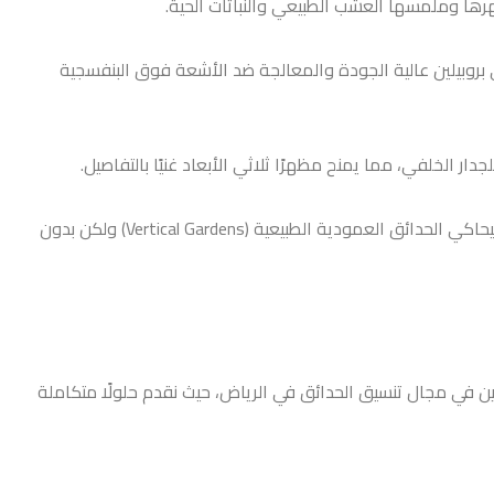
هرها وملمسها العشب الطبيعي والنباتات الحية.
لي بروبيلين عالية الجودة والمعالجة ضد الأشعة فوق البنفسجية
الخلفي، مما يمنح مظهرًا ثلاثي الأبعاد غنيًا بالتفاصيل.
ليس مجرد “سجادة خضراء”، بل هو نظام ديكور متكامل يمكن أن يتضمن تداخلات من أوراق الشجر والزهور الصناعية ليحاكي الحدائق العمودية الطبيعية (Vertical Gardens) ولكن بدون
ئدين في مجال تنسيق الحدائق في الرياض، حيث نقدم حلولًا متكاملة