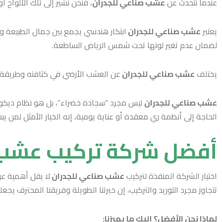
عندما نتحدث عن
عشب صناعي للجدران
، فنحن نشير إلى تلك الألواح
يعتبر
عشب صناعي للجدران
ابتكار هندسي يجمع بين جمال الطبيعة ومت
لضمان عدم تغير لونها تحت شمس الرياض الساطعة.
يختلف
عشب صناعي للجدران
عن العشب الأرضي في كثافته وطريقة نسج
عشب صناعي للجدران
الحاجة إلى أنظمة ري معقدة أو عناية يومية، إنه الخيار الأمثل لمن ي
أفضل شركة تركيب عشب 
اختيار الشركة المنفذة لتركيب
عشب صناعي للجدران
لا يقل أهمية ع
تتجاوز مجرد التوريد والتركيب، إن خبرتنا الطويلة وفريقنا المحترف يجعلنا
لماذا نحن الأفضل؟ إليك ما يميزنا: