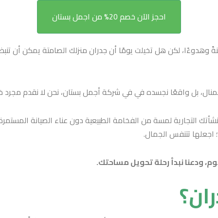
احجز الآن خصم 20% من اجمل بستان
وهدوءًا، لكن هل تخيلت يومًا أن جدران منزلك الصامتة يمكن أن تنبض 
منال، بل واقعًا نجسده في في شركة أجمل بستان، نحن لا نقدم مجرد خد
أتك التجارية لمسة من الفخامة الطبيعية دون عناء الصيانة المستمرة
؛ اجعلها تتنفس الجمال.
م، ودعنا نبدأ رحلة تحويل مساحتك.
ان؟