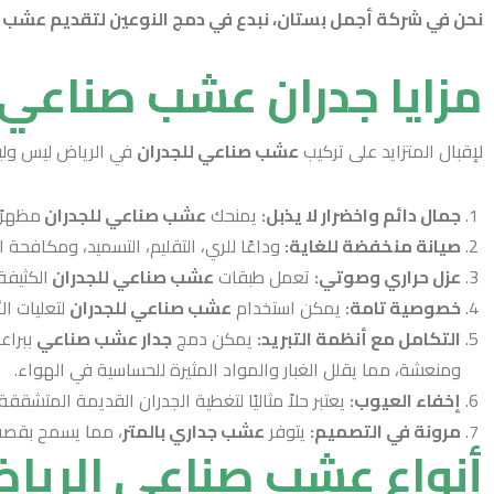
نحن في شركة أجمل بستان، نبدع في دمج النوعين لتقديم عشب ص
مزايا جدران عشب صناعي
لإقبال المتزايد على تركيب
عشب صناعي للجدران
في الرياض ليس وليد
جمال دائم واخضرار لا يذبل:
يمنحك
عشب صناعي للجدران
مظهرًا
صيانة منخفضة للغاية:
وداعًا للري، التقليم، التسميد، ومكافحة 
عزل حراري وصوتي:
تعمل طبقات
عشب صناعي للجدران
الكثيفة
خصوصية تامة:
يمكن استخدام
عشب صناعي للجدران
لتعليات ال
التكامل مع أنظمة التبريد:
يمكن دمج
جدار عشب صناعي
ببراع
ومنعشة، مما يقلل الغبار والمواد المثيرة للحساسية في الهواء.
إخفاء العيوب:
يعتبر حلاً مثاليًا لتغطية الجدران القديمة المتشق
مرونة في التصميم:
يتوفر
عشب جداري بالمتر
، مما يسمح بقصه 
أنواع عشب صناعي الريا