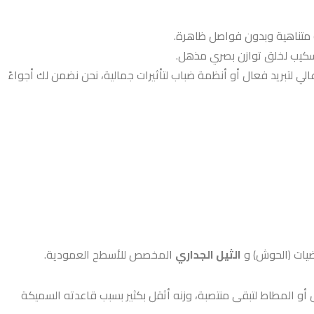
متناهية وبدون فواصل ظاهرة.
كيب لخلق توازن بصري مذهل.
ي لتبريد فعال أو أنظمة ضباب لتأثيرات جمالية، نحن نضمن لك أجواءً
ضيات (الحوش) و
الثيل الجداري
المخصص للأسطح العمودية.
الي وحركة الأقدام المستمرة، تكون شعيراته غالبًا أطول ومدعمة بحشوات (Infill) من الرمل أو المطاط لتبقى منتصبة، وزنه أثقل بكثير بسبب قاعدته السميكة