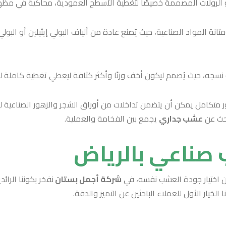
 أو الرولات المصممة خصيصًا لتغطية الأسطح العمودية، محاكيةً في مظ
انة المواد الصناعية، حيث يُصنع عادة من ألياف البولي إيثيلين أو البو
ه، حيث يُصمم ليكون أخف وزنًا وأكثر كثافة ليعطي تغطية كاملة للجدار 
بحث عن
عشب جداري
يجمع بين الفخامة والعملية.
صناعي بالرياض
ن اختيار جودة العشب نفسه، في
شركة أجمل بستان
نفخر بكوننا الرا
 الخيار الأول للعملاء الباحثين عن التميز والدقة.