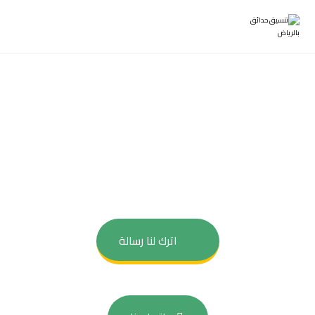
الشلالات والنوافير
نوافير منزلية | شلالات حدائق | نوافير جدارية
اترك لنا رسالة