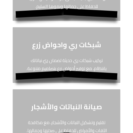
للحفاظ على جمالها ونموها السليم.
شبكات ري واحواض زرع
تركيب شبكات ري حديثة لضمان ريّ نباتاتك
بانتظام، مع توفير أحواض زرع بتصاميم متنوعة.
صيانة النباتات والأشجار
تقليم وتشكيل النباتات والأشجار، مع مكافحة
الآفات والأمراض للحفاظ على صحتها وجمالها.