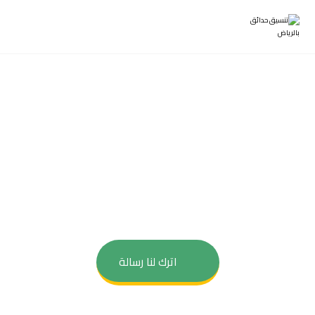
قسم الطبيعي
زراعة وصيانة نخيل | شبكات ري واحواض زرع | صيانة النباتات
والاشجار
اترك لنا رسالة