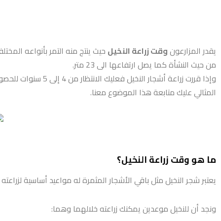
يقدر المزارعون
وقت زراعة النخيل
حيث ينتج منه التمر بأنواعه المختل
من حيث النشأة كما يصل ارتفاعها الى 23 متر.
وإذا قررت زراعة أشجار النخيل فعليك الانتظار من 4 إلى 5 سنوات للحصول على ثمار حيث تصل لأكبر مراحل النضج بعد عشرة سنوات،
المثالي عليك متابعة هذا الموضوع معنا.
ما هو وقت زراعة النخيل؟
يعتبر شجر النخيل مثل باقي الأشجار المثمرة له مواعيد أساسية لزراع
ونجد أن للنخيل موعدين يمكنك زراعته خلالهما وهما: