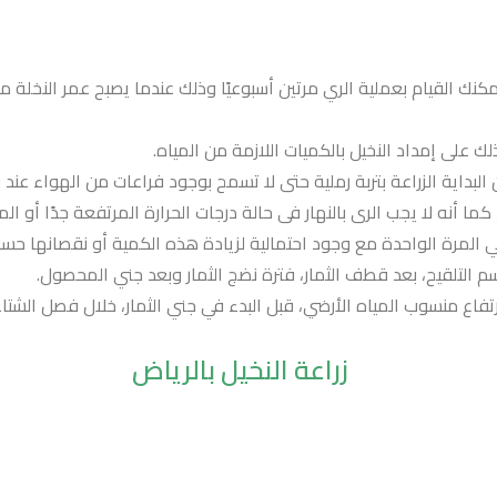
كنك القيام بعملية الري مرتين أسبوعيًا وذلك عندما يصبح عمر النخلة
ك على إمداد النخيل بالكميات اللازمة من المياه.
داية الزراعة بتربة رملية حتى لا تسمح بوجود فراعات من الهواء عند ري
كما أنه لا يجب الرى بالنهار فى حالة درجات الحرارة المرتفعة جدًا أو ال
 التلقيح، بعد قطف الثمار، فترة نضج الثمار وبعد جني المحصول.
فاع منسوب المياه الأرضي، قبل البدء في جني الثمار، خلال فصل الشتاء