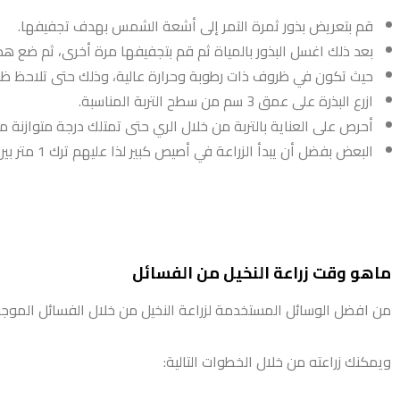
قم بتعريض بذور ثمرة التمر إلى أشعة الشمس بهدف تجفيفها.
بعد ذلك اغسل البذور بالمياة ثم قم بتجفيفها مرة أخرى، ثم ضع هذ
حيث تكون في ظروف ذات رطوبة وحرارة عالية، وذلك حتى تلاحظ ظهور 
ازرع البذرة على عمق 3 سم من سطح التربة المناسبة.
أحرص على العناية بالتربة من خلال الري حتى تمتلك درجة متوازنة م
البعض بفضل أن يبدأ الزراعة في أصيص كبير لذا عليهم ترك 1 متر بين كل بذرة والأخرى، وبعد أن تنمو البذرة قليلا يتم نقل الشتلات بحرص لأماكن النمو الدائمة.
ماهو وقت زراعة النخيل من الفسائل
من افضل الوسائل المستخدمة لزراعة النخيل من خلال الفسائل المو
ويمكنك زراعته من خلال الخطوات التالية: