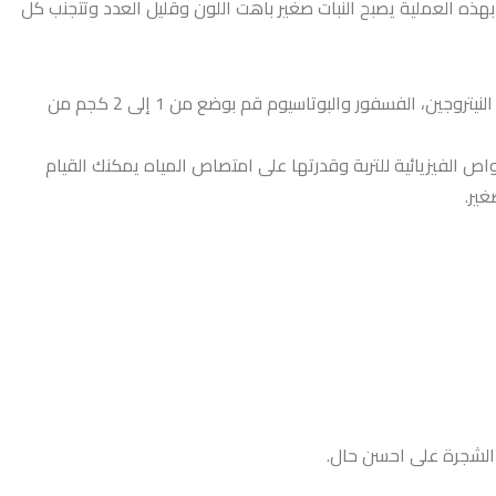
هذه العملية يصبح النبات صغير باهت اللون وقليل العدد وتتجنب كل
النيتروجين، الفسفور والبوتاسيوم
قم بوضع من 1 إلى 2 كجم من
واص الفيزيائية للتربة وقدرتها على امتصاص المياه
يمكنك القيام
 الشجرة على احسن حال.