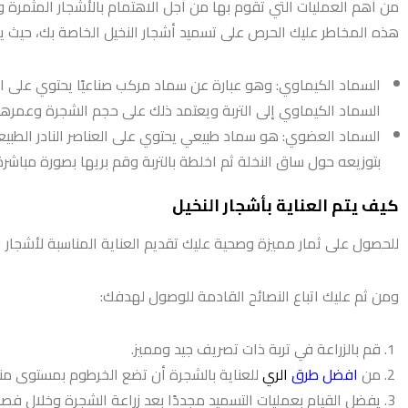
من أهم العمليات التي تقوم بها من أجل الاهتمام بالأشجار المثمرة 
هذه المخاطر عليك الحرص على تسميد أشجار النخيل الخاصة بك، حيث ي
السماد الكيماوي: وهو عبارة عن سماد مركب صناعيًا يحتوي على العنا
السماد الكيماوي إلى التربة ويعتمد ذلك على حجم الشجرة وعمرها
السماد العضوي: هو سماد طبيعي يحتوي على العناصر النادر الطبيعية
بتوزيعه حول ساق النخلة ثم اخلطة بالتربة وقم بريها بصورة مباشرة، بحيث تضع حوالي 70 كجم حول النخل البال
كيف يتم العناية بأشجار النخيل
للحصول على ثمار مميزة وصحية عليك تقديم العناية المناسبة لأشجار ا
ومن ثم عليك اتباع النصائح القادمة للوصول لهدفك:
قم بالزراعة في تربة ذات تصريف جيد ومميز.
من
افضل طرق
الري
للعناية بالشجرة أن تضع الخرطوم بمستوى منخ
يفضل القيام بعمليات التسميد مجددًا بعد زراعة الشجرة وخلال فصل ا