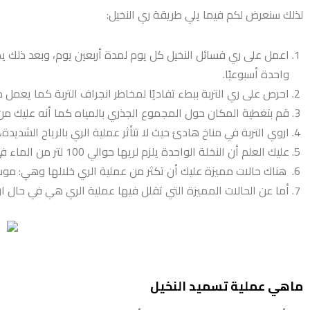
لذلك سنعرض لكم فيما يلي طريقة ري النخيل:
اعمل على ري فسائل النخيل كل يوم لمدة أربعين يوم، وبعد ذلك يم
واحدة أسبوعيًا.
احرص على ري التربة ببطء تفاديًا لمخاطر انجراف التربة كما يعمل ذل
قم بتغطية المكان حول المجموع الجذري بالمياه كما أنه عليك من الب
اروي التربة في مناخ هادئ حيث لا تتأثر عملية الري بالرياح الشديدة، 
عليك العلم أن النخلة الواحدة يلزم لريها حوالي 100 لتر من الماء في المرة الواحدة مع وجود احتمالية لزيادة هذه الكمية أو نقصانها حسب حالة النبات.
هناك حالات مميزة عليك أن تكثر من عملية الري خلالها وهي: موسم
أما عن الحالات المميزة التي تقلل فيها عملية الري هي في حال ارت
ماهي عملية تسميد النخيل