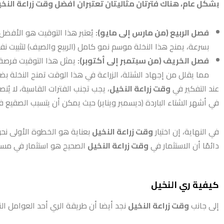
بشكل عام، هناك فترتان مثاليتان تعتبران أفضل
وقت زراعة النخ
فصل الربيع (من مارس إلى مايو):
يُعتبر هذا التوقيت هو الأفضل ع
بسرعة، يمنح هذا النخلة موسم نمو كامل (الربيع والصيف) لتثبيت 
فصل الخريف (من سبتمبر إلى أكتوبر):
يمثل هذا التوقيت فرصة جي
مما يقلل من إجهاد الشتلة، الزراعة في هذا الوقت تمنح النخلة ب
عند التفكير في
وقت زراعة النخيل
، يجب تجنب الفترات القاسية، لا ي
في أشهر الشتاء الباردة (ديسمبر ويناير) حيث يمكن أن يتسبب الصقيع في
في النهاية، إن اختيار
وقت زراعة النخيل
بعناية هو الخطوة الأولى نحو
دائمًا أن الاستثمار في
وقت زراعة النخيل
الصحيح هو استثمار في مستق
كيفية ري النخيل
إلى جانب
وقت زراعة النخيل
نجد أيضا أن طريقة الري أحد العوامل ال