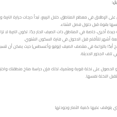
يل
:
لى الإطلاق في معظم المناطق، خلال الربيع، تبدأ درجات حرارة التربة وال
نفسها بقوة قبل حلول فصل الشتاء.
دة أخرى، خاصة في المناطق ذات الصيف الحار جدًا. تكون التربة لا تزال
ضعة أشهر للتأقلم قبل الدخول في فترة السكون الشتوي.
ُنصح أبدًا بالزراعة في منتصف الصيف (يوليو وأغسطس) حيث يمكن أن تتس
 تلف الجذور الحديثة.
 الحصول على نخلة قوية ومثمرة، لذلك فإن دراسة مناخ منطقتك واختيا
بل النخلة نفسها.
تي يتوقف عليها كمية الثمار وجودتها