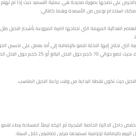
والحرص على نضجها بصورة صحيحة هي عملية التسميد حيث إذا لم تهتم ب
مكنك استخدام نوعين من الأسمدة وهما كالتالي:
صر الغذائية المهمة التي تحتاجها التربة المزروعة بأشجار النخيل مثل 
.
 التي تحتاج إليها النخلة للنمو بالإضافة إلى أنه يعمل على تحسين الخ
غ أو 25 كجم حول النخل الصغير.
لنخيل حيث تكون نقطة البداية من وقت زراعة النخيل المناسب.
فض داخل الدائرة الخاصة الشجرة ثم اتركه ليملأ المساحة ببطء لتنمو
لربيع بالإضافة لإلزامية تسميدها مرتين إضافيتين خلال السنة.