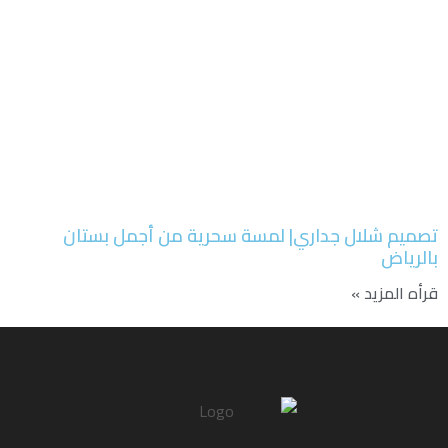
تصميم شلال جداري| لمسة سحرية من أجمل بستان
بالرياض
قرأه المزيد »