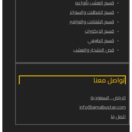
قسم العشب بأنواعه
قسم المظلات والسواتر
قسم الشلالات والنوافير
قسم الديكورات
قسم الطبيعي
قص الاشجار والعشب
تواصل معنا
الرياض , السعودية
info@ajmalbustan.com
اتصل بنا