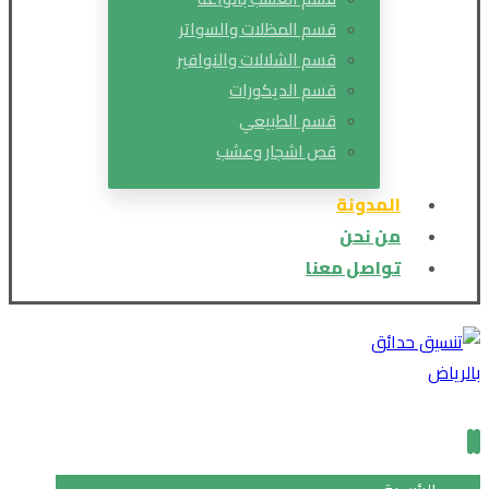
قسم المظلات والسواتر
قسم الشلالات والنوافير
قسم الديكورات
قسم الطبيعي
قص اشجار وعشب
المدونة
من نحن
تواصل معنا