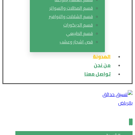
قسم المظلات والسواتر
قسم الشلالات والنوافير
قسم الديكورات
قسم الطبيعي
قص اشجار وعشب
المدونة
من نحن
تواصل معنا