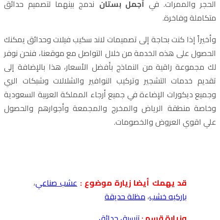
الحجر والممرات. في
أجمل بستان
ندمج بينهما لتصميم حدائق
متكاملة وفاخرة.
وأخيراً إذا كنت بحاجة إلى تصميمات لاند سكيب فيلات وحدائق يمكنك
الحصول على هذه الخدمة من خلال التواصل مع موقعنا، فنحن نوفر
لك مجموعة راقية من النماذج بأفضل الأسعار، هذا بالإضافة إلى
تقديم خدمات التشجير وتركيب النوافير والشلالات وشبكات الري
وجميع ديكورات الإضاءة في جميع أرجاء المملكة العربية السعودية
وخاصة منطقة الرياض والمخرج والمجمعة وأجوارهم والحصول
علي اقوي العروض والخصومات.
قد يهمك أيضا زيارة موضوع :
عشب صناعي
،
باركيه خشب
،
مظلة حديقة
وزيارة قسم :
تنسيق حدائق