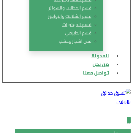
قسم المظلات والسواتر
قسم الشلالات والنوافير
قسم الديكورات
قسم الطبيعي
قص اشجار وعشب
المدونة
من نحن
تواصل معنا