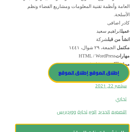
العامة وأنظمة تقنية المعلومات ومشاريع الفضاء ونظم
الأسلحة.
کادر اضافی
عميل
ابراهيم سعيد
انشأ من قبل
شركة
مكتمل
الجمعة، ٢٩ شوال، ١٤٤١
مهارات
HTML / WordPress
موقع إلكتروني
xtra.com/arabic
إطلاق الموقع
إطلاق الموقع
سبتمبر 22, 2021
تجاري
التصميم
الجديد
الويب
تجارة
ووردبريس