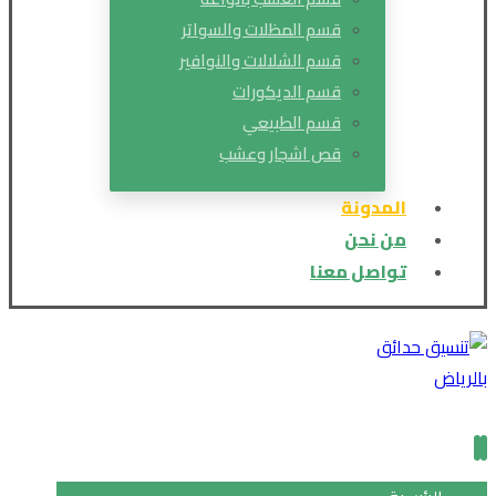
قسم المظلات والسواتر
قسم الشلالات والنوافير
قسم الديكورات
قسم الطبيعي
قص اشجار وعشب
المدونة
من نحن
تواصل معنا