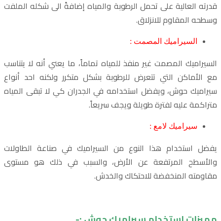
قدرته العالية على تحمل الرطوبة والمياه إضافةً الى شكله الملفت
وسطحه المقاوم للانزلاق.
السيراميك المصمت :
السيراميك المصمت غير منفذ للمياه تماماً، ما يعني أنه لا يتناسب
مع الأماكن التي تتعرض للرطوبة بشكل متكرر ولكنه احد أنواع
سيراميك حوش، ويفضل استخدامه في الجدران كي لا تبقى المياه
متراكمة عليه لفترة طويلة ويجف سريعاً.
سيراميك لامع :
يفضل استخدام هذا النوع من السيراميك في صناعة الطاولات
والأسطح المرتفعة عن الأرض، والسبب في ذلك هو مستوى
مقاومته المنخفضة للاحتكاك والخدش.
مميزات استخدام سيراميك حوش :-