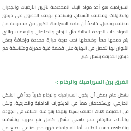
السيراميك هو أحد مواد البناء المخصصة لتزيين الأرضيات والجدران
والطاولات ومختلف الأسطح، وتستخدم بهدف الحصول على ديكور
مختلف وجميل، خاصةً أن مادة السيراميك تتكون من مجموعة من
المواد ذات الجودة العالية مثل الزجاج والصلصال والإسمنت والتي
يتم دمجها معاً وضغطها تحت درجة حرارة محددة وإضافةً بعض
الألوان لها لتحصل في النهاية على قطعة فنية مميزة ومتناسقة مع
ديكور الحديقة بشكل كبير.
الفرق بين السيراميك والرخام :-
بشكل عام يمكن أن يكون السيراميك والرخام قريباً جداً في الشكل
الخارجي، ويستخدمان معاً في الديكورات الداخلية والخارجية، ولكن
في الحقيقة هناك اختلاف بسيط بينهما ينتج عنه اختلاف في الجودة
والأداء، فالرخام حجر طبيعي بشكل كامل يتم صهره وتشكيلة
وتقطيعه حسب الطلب، أما السيراميك فهو حجر صناعي يصنع من