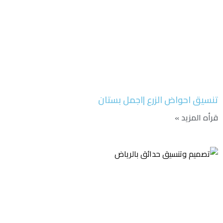
تنسيق احواض الزرع |اجمل بستان
قرأه المزيد »