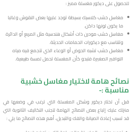
للحصول على ديكور مغسلة مميز :
مغاسل خشب كلاسيك بسيطة توجد عليها بعض النقوش وغالبا
ما يكون لونها داكن.
مغاسل خشب مودرن ذات أشكال هندسية مثل المربع أو الدائرة
وتتناسب مع ديكورات الحمامات الحديثة.
مغاسل خشب تشبه الحوض أو الوعاء الذي تتجمع فيه مياه
النوافير الصغيرة فتبدو كأن المغسلة تحمل لمسة طبيعية.
نصائح هامة لاختيار مغاسل خشبية
مناسبة :-
قبل أن تختار ديكور وشكل المغسلة التي ترغب في وضعها في
منزلك عليك إتباع بعض النصائح الهامة لتجنب التكاليف الثانوية التي
قد تسبب إعادة الصيانة والفك والتبديل، أهم هذه النصائح ما يلي :