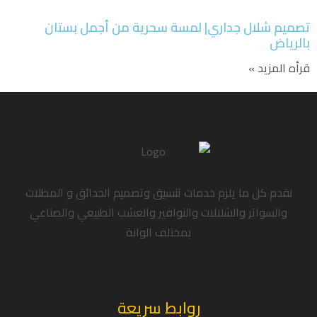
تصميم شلال جداري| لمسة سحرية من أجمل بستان
بالرياض
قرأه المزيد »
نقدم كل ما يلزم خدمات تنسيق وتصميم الحدائق و المظلات
والسواتر والشلالات والنوافير والعشب الطبيعي والصناعي
بمختلف الوانة
روابط سريعة