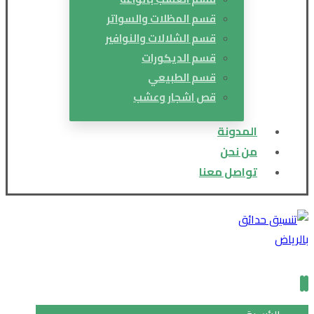
قسم المظلات والسواتر
قسم الشلالات والنوافير
قسم الديكورات
قسم الطبيعي
قص اشجار وعشب
المدونة
من نحن
تواصل معنا